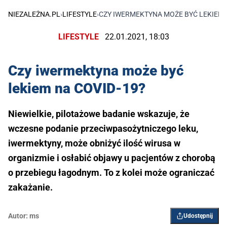
NIEZALEŻNA.PL
›
LIFESTYLE
›
CZY IWERMEKTYNA MOŻE BYĆ LEKIEM 
LIFESTYLE
22.01.2021, 18:03
Czy iwermektyna może być
lekiem na COVID-19?
Niewielkie, pilotażowe badanie wskazuje, że
wczesne podanie przeciwpasożytniczego leku,
iwermektyny, może obniżyć ilość wirusa w
organizmie i osłabić objawy u pacjentów z chorobą
o przebiegu łagodnym. To z kolei może ograniczać
zakażanie.
Autor:
ms
Udostępnij