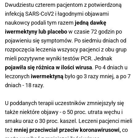
Dwudziestu czterem pacjentom z potwierdzoną
infekcją SARS-CoV2 i łagodnymi objawami
naukowcy podali tym razem
jedną dawkę
iwermektyny lub placebo
w czasie 72 godzin po
pojawieniu się symptomów. Po siedmiu dniach od
rozpoczęcia leczenia wszyscy pacjenci z obu grup
mieli pozytywne wyniki testów PCR. Jednak
pojawiła się różnica w ilości wirusa
. Po 4 dniach u
leczonych
iwermektyną
było go 3 razy mniej, a po 7
dniach - 18 razy.
U poddanych terapii uczestników zmniejszyły się
także niektóre objawy - o 50 proc. utrata węchu i
smaku oraz o 30 proc. kaszel. Leczeni pacjenci mieli
też
mniej przeciwciał przeciw koronawirusowi,
co