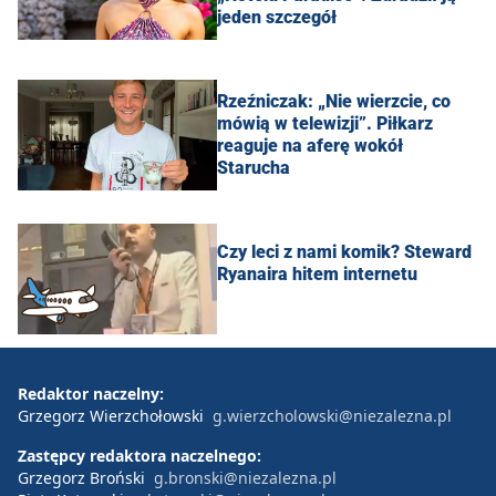
jeden szczegół
Rzeźniczak: „Nie wierzcie, co
mówią w telewizji”. Piłkarz
reaguje na aferę wokół
Starucha
Czy leci z nami komik? Steward
Ryanaira hitem internetu
Redaktor naczelny:
Grzegorz Wierzchołowski
g.wierzcholowski@niezalezna.pl
Zastępcy redaktora naczelnego:
Grzegorz Broński
g.bronski@niezalezna.pl