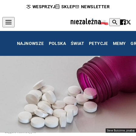
WESPRZYJ
SKLEP
NEWSLETTER
NAJNOWSZE
POLSKA
ŚWIAT
PETYCJE
MEMY
G
Steve Buissinne, pixabay
zdjęcie ilustracyjne