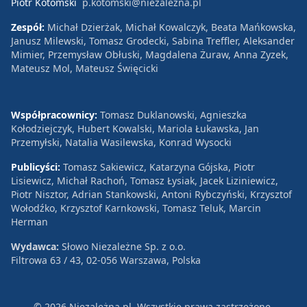
Piotr Kotomski
p.kotomski@niezalezna.pl
Zespół:
Michał Dzierżak, Michał Kowalczyk, Beata Mańkowska,
Janusz Milewski, Tomasz Grodecki, Sabina Treffler, Aleksander
Mimier, Przemysław Obłuski, Magdalena Żuraw, Anna Zyzek,
Mateusz Mol, Mateusz Święcicki
Współpracownicy:
Tomasz Duklanowski, Agnieszka
Kołodziejczyk, Hubert Kowalski, Mariola Łukawska, Jan
Przemyłski, Natalia Wasilewska, Konrad Wysocki
Publicyści:
Tomasz Sakiewicz, Katarzyna Gójska, Piotr
Lisiewicz, Michał Rachoń, Tomasz Łysiak, Jacek Liziniewicz,
Piotr Nisztor, Adrian Stankowski, Antoni Rybczyński, Krzysztof
Wołodźko, Krzysztof Karnkowski, Tomasz Teluk, Marcin
Herman
Wydawca:
Słowo Niezależne Sp. z o.o.
Filtrowa 63 / 43, 02-056 Warszawa, Polska
© 2026 Niezależna.pl. Wszystkie prawa zastrzeżone.