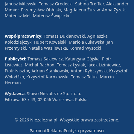
Janusz Milewski, Tomasz Grodecki, Sabina Treffler, Aleksander
Mimier, Przemysław Obłuski, Magdalena Żuraw, Anna Zyzek,
Mateusz Mol, Mateusz Święcicki
Współpracownicy:
Tomasz Duklanowski, Agnieszka
Kołodziejczyk, Hubert Kowalski, Mariola Łukawska, Jan
Przemyłski, Natalia Wasilewska, Konrad Wysocki
Publicyści:
Tomasz Sakiewicz, Katarzyna Gójska, Piotr
Lisiewicz, Michał Rachoń, Tomasz Łysiak, Jacek Liziniewicz,
Piotr Nisztor, Adrian Stankowski, Antoni Rybczyński, Krzysztof
Wołodźko, Krzysztof Karnkowski, Tomasz Teluk, Marcin
Herman
Wydawca:
Słowo Niezależne Sp. z o.o.
Filtrowa 63 / 43, 02-056 Warszawa, Polska
© 2026 Niezależna.pl. Wszystkie prawa zastrzeżone.
Patronat
Reklama
Polityka prywatności