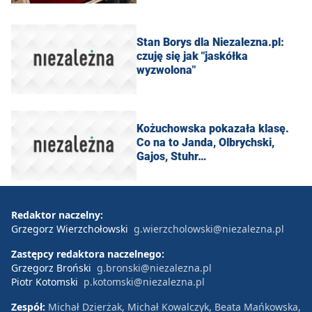
Stan Borys dla Niezalezna.pl:
czuję się jak "jaskółka
wyzwolona"
Kożuchowska pokazała klasę.
Co na to Janda, Olbrychski,
Gajos, Stuhr…
Redaktor naczelny:
Grzegorz Wierzchołowski
g.wierzcholowski@niezalezna.pl
Zastępcy redaktora naczelnego:
Grzegorz Broński
g.bronski@niezalezna.pl
Piotr Kotomski
p.kotomski@niezalezna.pl
Zespół:
Michał Dzierżak, Michał Kowalczyk, Beata Mańkowska,