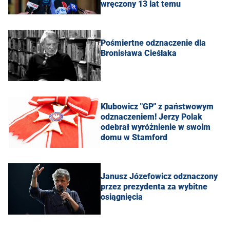
wręczony 13 lat temu
Pośmiertne odznaczenie dla
Bronisława Cieślaka
Klubowicz "GP" z państwowym
odznaczeniem! Jerzy Polak
odebrał wyróżnienie w swoim
domu w Stamford
Janusz Józefowicz odznaczony
przez prezydenta za wybitne
osiągnięcia