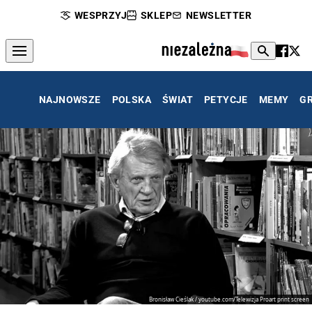
WESPRZYJ
SKLEP
NEWSLETTER
NAJNOWSZE
POLSKA
ŚWIAT
PETYCJE
MEMY
G
Bronisław Cieślak / youtube.com/Telewizja Proart print screen