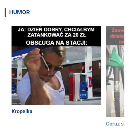
HUMOR
Kropelka
Coraz szy