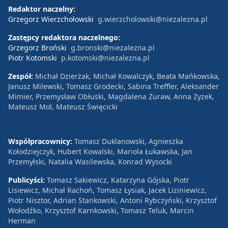
Redaktor naczelny:
Grzegorz Wierzchołowski
g.wierzcholowski@niezalezna.pl
Zastępcy redaktora naczelnego:
Grzegorz Broński
g.bronski@niezalezna.pl
Piotr Kotomski
p.kotomski@niezalezna.pl
Zespół:
Michał Dzierżak, Michał Kowalczyk, Beata Mańkowska,
Janusz Milewski, Tomasz Grodecki, Sabina Treffler, Aleksander
Mimier, Przemysław Obłuski, Magdalena Żuraw, Anna Zyzek,
Mateusz Mol, Mateusz Święcicki
Współpracownicy:
Tomasz Duklanowski, Agnieszka
Kołodziejczyk, Hubert Kowalski, Mariola Łukawska, Jan
Przemyłski, Natalia Wasilewska, Konrad Wysocki
Publicyści:
Tomasz Sakiewicz, Katarzyna Gójska, Piotr
Lisiewicz, Michał Rachoń, Tomasz Łysiak, Jacek Liziniewicz,
Piotr Nisztor, Adrian Stankowski, Antoni Rybczyński, Krzysztof
Wołodźko, Krzysztof Karnkowski, Tomasz Teluk, Marcin
Herman