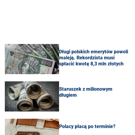
Długi polskich emerytów powoli
maleją. Rekordzista musi
spłacić kwotę 8,3 mln złotych
Staruszek z milionowym
długiem
Polacy płacą po terminie?