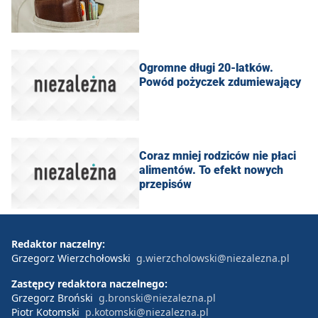
Ogromne długi 20-latków.
Powód pożyczek zdumiewający
Coraz mniej rodziców nie płaci
alimentów. To efekt nowych
przepisów
Redaktor naczelny:
Grzegorz Wierzchołowski
g.wierzcholowski@niezalezna.pl
Zastępcy redaktora naczelnego:
Grzegorz Broński
g.bronski@niezalezna.pl
Piotr Kotomski
p.kotomski@niezalezna.pl