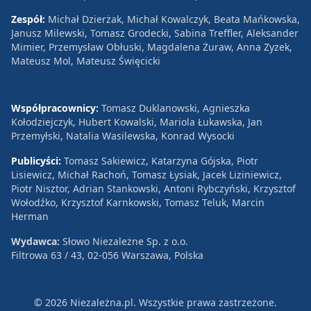
Zespół:
Michał Dzierżak, Michał Kowalczyk, Beata Mańkowska,
Janusz Milewski, Tomasz Grodecki, Sabina Treffler, Aleksander
Mimier, Przemysław Obłuski, Magdalena Żuraw, Anna Zyzek,
Mateusz Mol, Mateusz Święcicki
Współpracownicy:
Tomasz Duklanowski, Agnieszka
Kołodziejczyk, Hubert Kowalski, Mariola Łukawska, Jan
Przemyłski, Natalia Wasilewska, Konrad Wysocki
Publicyści:
Tomasz Sakiewicz, Katarzyna Gójska, Piotr
Lisiewicz, Michał Rachoń, Tomasz Łysiak, Jacek Liziniewicz,
Piotr Nisztor, Adrian Stankowski, Antoni Rybczyński, Krzysztof
Wołodźko, Krzysztof Karnkowski, Tomasz Teluk, Marcin
Herman
Wydawca:
Słowo Niezależne Sp. z o.o.
Filtrowa 63 / 43, 02-056 Warszawa, Polska
© 2026 Niezależna.pl. Wszystkie prawa zastrzeżone.