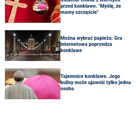
przed konklawe. "Myślę, że
mamy szczęście"
Można wybrać papieża. Gra
internetowa poprzedza
konklawe
Tajemnice konklawe. Jego
kulisy może ujawnić tylko jedna
osoba