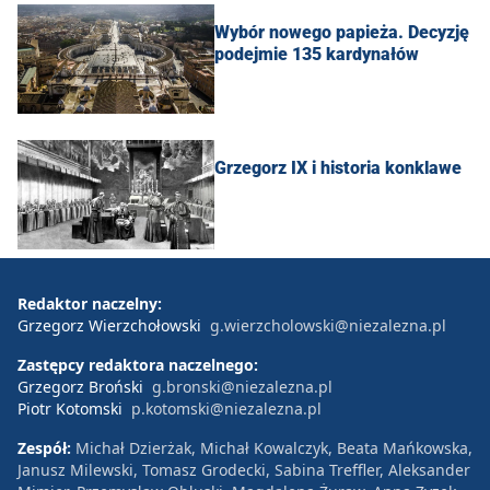
Wybór nowego papieża. Decyzję
podejmie 135 kardynałów
Grzegorz IX i historia konklawe
Redaktor naczelny:
Grzegorz Wierzchołowski
g.wierzcholowski@niezalezna.pl
Zastępcy redaktora naczelnego:
Grzegorz Broński
g.bronski@niezalezna.pl
Piotr Kotomski
p.kotomski@niezalezna.pl
Zespół:
Michał Dzierżak, Michał Kowalczyk, Beata Mańkowska,
Janusz Milewski, Tomasz Grodecki, Sabina Treffler, Aleksander