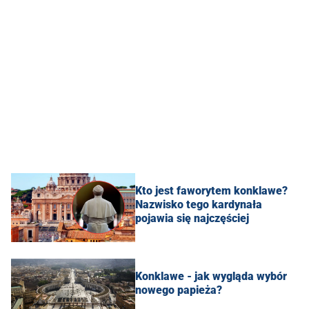
Kto jest faworytem konklawe?
Nazwisko tego kardynała
pojawia się najczęściej
Konklawe - jak wygląda wybór
nowego papieża?