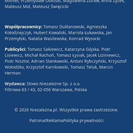
Mimier, Przemysław Obłuski, Magdalena Żuraw, Anna Zyzek,
Mateusz Mol, Mateusz Święcicki
Współpracownicy:
Tomasz Duklanowski, Agnieszka
Kołodziejczyk, Hubert Kowalski, Mariola Łukawska, Jan
Przemyłski, Natalia Wasilewska, Konrad Wysocki
Publicyści:
Tomasz Sakiewicz, Katarzyna Gójska, Piotr
Lisiewicz, Michał Rachoń, Tomasz Łysiak, Jacek Liziniewicz,
Piotr Nisztor, Adrian Stankowski, Antoni Rybczyński, Krzysztof
Wołodźko, Krzysztof Karnkowski, Tomasz Teluk, Marcin
Herman
Wydawca:
Słowo Niezależne Sp. z o.o.
Filtrowa 63 / 43, 02-056 Warszawa, Polska
© 2026 Niezależna.pl. Wszystkie prawa zastrzeżone.
Patronat
Reklama
Polityka prywatności