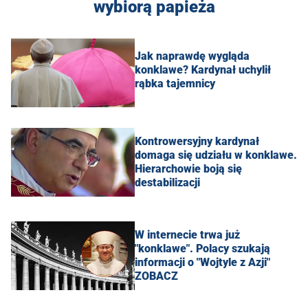
wybiorą papieża
Jak naprawdę wygląda
konklawe? Kardynał uchylił
rąbka tajemnicy
Kontrowersyjny kardynał
domaga się udziału w konklawe.
Hierarchowie boją się
destabilizacji
W internecie trwa już
"konklawe". Polacy szukają
informacji o "Wojtyle z Azji"
ZOBACZ