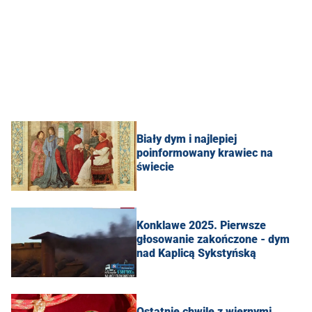
Biały dym i najlepiej
poinformowany krawiec na
świecie
Konklawe 2025. Pierwsze
głosowanie zakończone - dym
nad Kaplicą Sykstyńską
Ostatnie chwile z wiernymi