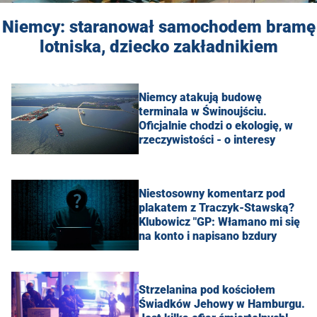
Niemcy: staranował samochodem bramę
lotniska, dziecko zakładnikiem
Niemcy atakują budowę
terminala w Świnoujściu.
Oficjalnie chodzi o ekologię, w
rzeczywistości - o interesy
Niestosowny komentarz pod
plakatem z Traczyk-Stawską?
Klubowicz "GP: Włamano mi się
na konto i napisano bzdury
Strzelanina pod kościołem
Świadków Jehowy w Hamburgu.