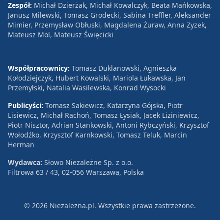
Zespół:
Michał Dzierżak, Michał Kowalczyk, Beata Mańkowska,
Janusz Milewski, Tomasz Grodecki, Sabina Treffler, Aleksander
Mimier, Przemysław Obłuski, Magdalena Żuraw, Anna Zyzek,
Mateusz Mol, Mateusz Święcicki
Współpracownicy:
Tomasz Duklanowski, Agnieszka
Kołodziejczyk, Hubert Kowalski, Mariola Łukawska, Jan
Przemyłski, Natalia Wasilewska, Konrad Wysocki
Publicyści:
Tomasz Sakiewicz, Katarzyna Gójska, Piotr
Lisiewicz, Michał Rachoń, Tomasz Łysiak, Jacek Liziniewicz,
Piotr Nisztor, Adrian Stankowski, Antoni Rybczyński, Krzysztof
Wołodźko, Krzysztof Karnkowski, Tomasz Teluk, Marcin
Herman
Wydawca:
Słowo Niezależne Sp. z o.o.
Filtrowa 63 / 43, 02-056 Warszawa, Polska
© 2026 Niezależna.pl. Wszystkie prawa zastrzeżone.