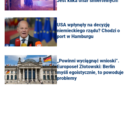
Jest kilka ofiar śmiertelnych!
USA wpłynęły na decyzję
niemieckiego rządu? Chodzi o
port w Hamburgu
„Powinni wyciągnąć wnioski”.
Europoseł Złotowski: Berlin
myśli egoistycznie, to powoduje
problemy