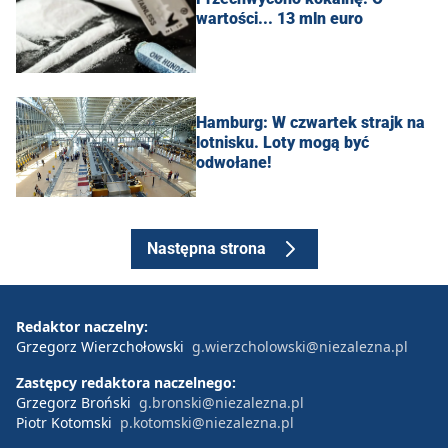
wartości... 13 mln euro
Hamburg: W czwartek strajk na
lotnisku. Loty mogą być
odwołane!
Następna strona
Redaktor naczelny:
Grzegorz Wierzchołowski
g.wierzcholowski@niezalezna.pl
Zastępcy redaktora naczelnego:
Grzegorz Broński
g.bronski@niezalezna.pl
Piotr Kotomski
p.kotomski@niezalezna.pl