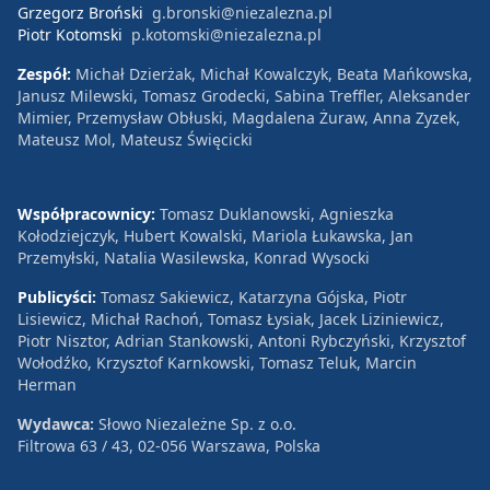
Grzegorz Broński
g.bronski@niezalezna.pl
Piotr Kotomski
p.kotomski@niezalezna.pl
Zespół:
Michał Dzierżak, Michał Kowalczyk, Beata Mańkowska,
Janusz Milewski, Tomasz Grodecki, Sabina Treffler, Aleksander
Mimier, Przemysław Obłuski, Magdalena Żuraw, Anna Zyzek,
Mateusz Mol, Mateusz Święcicki
Współpracownicy:
Tomasz Duklanowski, Agnieszka
Kołodziejczyk, Hubert Kowalski, Mariola Łukawska, Jan
Przemyłski, Natalia Wasilewska, Konrad Wysocki
Publicyści:
Tomasz Sakiewicz, Katarzyna Gójska, Piotr
Lisiewicz, Michał Rachoń, Tomasz Łysiak, Jacek Liziniewicz,
Piotr Nisztor, Adrian Stankowski, Antoni Rybczyński, Krzysztof
Wołodźko, Krzysztof Karnkowski, Tomasz Teluk, Marcin
Herman
Wydawca:
Słowo Niezależne Sp. z o.o.
Filtrowa 63 / 43, 02-056 Warszawa, Polska