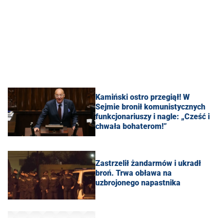
Kamiński ostro przegiął! W
Sejmie bronił komunistycznych
funkcjonariuszy i nagle: „Cześć i
chwała bohaterom!”
Zastrzelił żandarmów i ukradł
broń. Trwa obława na
uzbrojonego napastnika