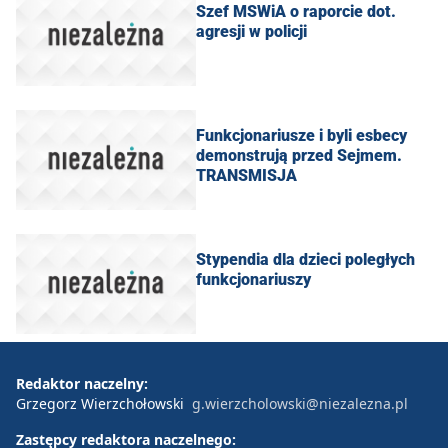
Szef MSWiA o raporcie dot.
agresji w policji
Funkcjonariusze i byli esbecy
demonstrują przed Sejmem.
TRANSMISJA
​Stypendia dla dzieci poległych
funkcjonariuszy
Redaktor naczelny:
Grzegorz Wierzchołowski
g.wierzcholowski@niezalezna.pl
Zastępcy redaktora naczelnego: