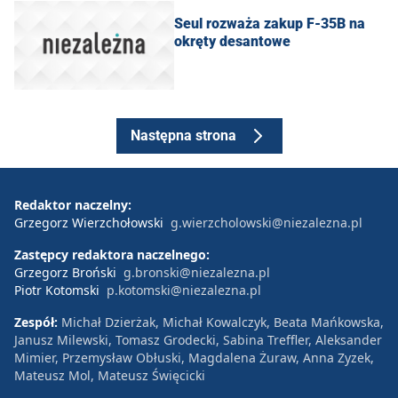
Seul rozważa zakup F-35B na
okręty desantowe
Następna strona
Redaktor naczelny:
Grzegorz Wierzchołowski
g.wierzcholowski@niezalezna.pl
Zastępcy redaktora naczelnego:
Grzegorz Broński
g.bronski@niezalezna.pl
Piotr Kotomski
p.kotomski@niezalezna.pl
Zespół:
Michał Dzierżak, Michał Kowalczyk, Beata Mańkowska,
Janusz Milewski, Tomasz Grodecki, Sabina Treffler, Aleksander
Mimier, Przemysław Obłuski, Magdalena Żuraw, Anna Zyzek,
Mateusz Mol, Mateusz Święcicki