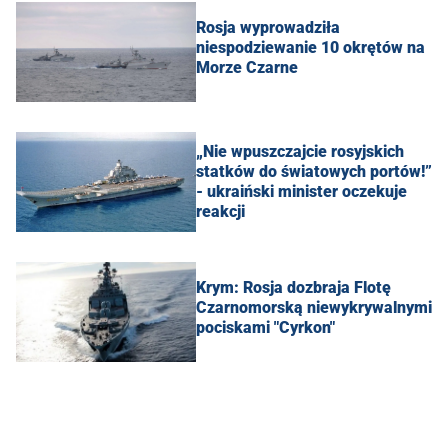
Rosja wyprowadziła
niespodziewanie 10 okrętów na
Morze Czarne
„Nie wpuszczajcie rosyjskich
statków do światowych portów!”
- ukraiński minister oczekuje
reakcji
Krym: Rosja dozbraja Flotę
Czarnomorską niewykrywalnymi
pociskami "Cyrkon"