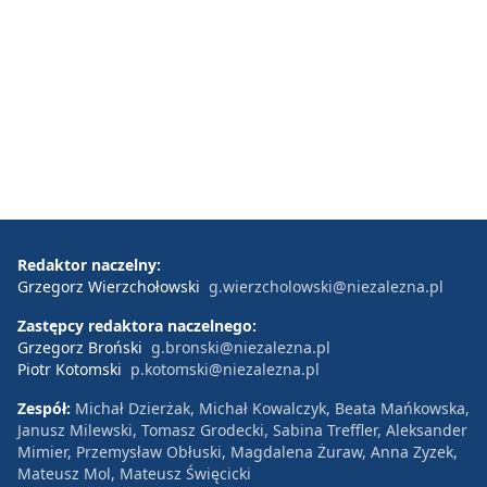
Redaktor naczelny:
Grzegorz Wierzchołowski
g.wierzcholowski@niezalezna.pl
Zastępcy redaktora naczelnego:
Grzegorz Broński
g.bronski@niezalezna.pl
Piotr Kotomski
p.kotomski@niezalezna.pl
Zespół:
Michał Dzierżak, Michał Kowalczyk, Beata Mańkowska,
Janusz Milewski, Tomasz Grodecki, Sabina Treffler, Aleksander
Mimier, Przemysław Obłuski, Magdalena Żuraw, Anna Zyzek,
Mateusz Mol, Mateusz Święcicki