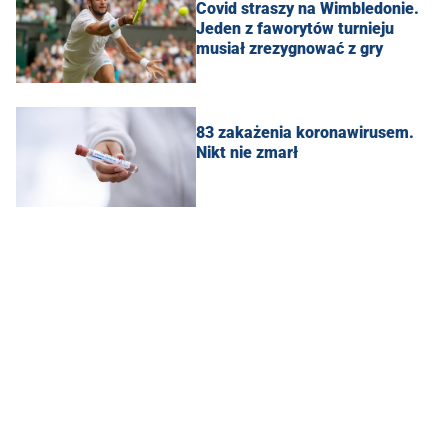
Covid straszy na Wimbledonie.
Jeden z faworytów turnieju
musiał zrezygnować z gry
83 zakażenia koronawirusem.
Nikt nie zmarł