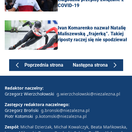
COVID-19
Ivan Komarenko nazwał Natalię
Maliszewską „frajerką”. Takiej
riposty raczej się nie spodziewał
Poprzednia strona
Następna strona
Redaktor naczelny:
Grzegorz Wierzchołowski
g.wierzcholowski@niezalezna.pl
Zastępcy redaktora naczelnego:
Grzegorz Broński
g.bronski@niezalezna.pl
Piotr Kotomski
p.kotomski@niezalezna.pl
Zespół:
Michał Dzierżak, Michał Kowalczyk, Beata Mańkowska,