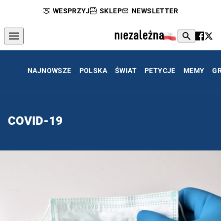
WESPRZYJ
SKLEP
NEWSLETTER
NAJNOWSZE
POLSKA
ŚWIAT
PETYCJE
MEMY
G
COVID-19