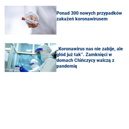
Ponad 300 nowych przypadków
zakażeń koronawirusem
„Koronawirus nas nie zabije, ale
głód już tak”. Zamknięci w
domach Chińczycy walczą z
pandemią