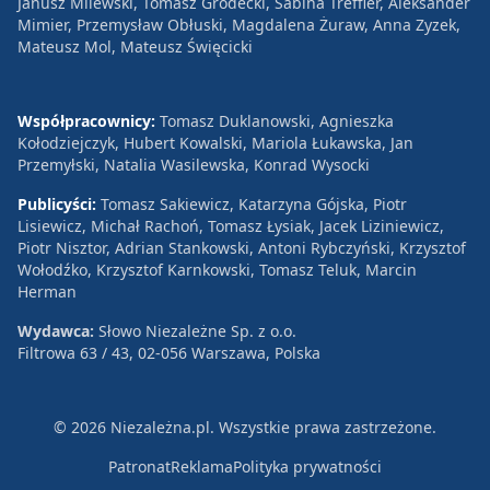
Janusz Milewski, Tomasz Grodecki, Sabina Treffler, Aleksander
Mimier, Przemysław Obłuski, Magdalena Żuraw, Anna Zyzek,
Mateusz Mol, Mateusz Święcicki
Współpracownicy:
Tomasz Duklanowski, Agnieszka
Kołodziejczyk, Hubert Kowalski, Mariola Łukawska, Jan
Przemyłski, Natalia Wasilewska, Konrad Wysocki
Publicyści:
Tomasz Sakiewicz, Katarzyna Gójska, Piotr
Lisiewicz, Michał Rachoń, Tomasz Łysiak, Jacek Liziniewicz,
Piotr Nisztor, Adrian Stankowski, Antoni Rybczyński, Krzysztof
Wołodźko, Krzysztof Karnkowski, Tomasz Teluk, Marcin
Herman
Wydawca:
Słowo Niezależne Sp. z o.o.
Filtrowa 63 / 43, 02-056 Warszawa, Polska
© 2026 Niezależna.pl. Wszystkie prawa zastrzeżone.
Patronat
Reklama
Polityka prywatności