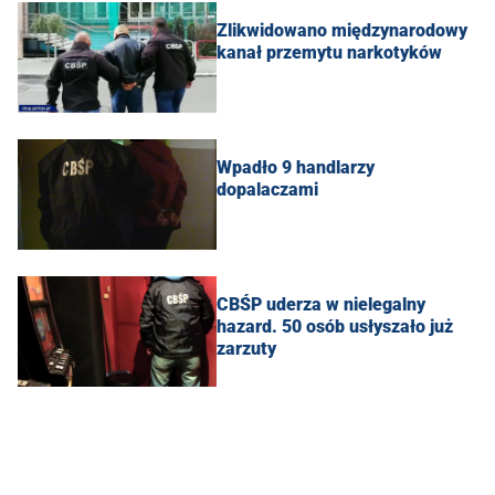
Zlikwidowano międzynarodowy
kanał przemytu narkotyków
Wpadło 9 handlarzy
dopalaczami
CBŚP uderza w nielegalny
hazard. 50 osób usłyszało już
zarzuty