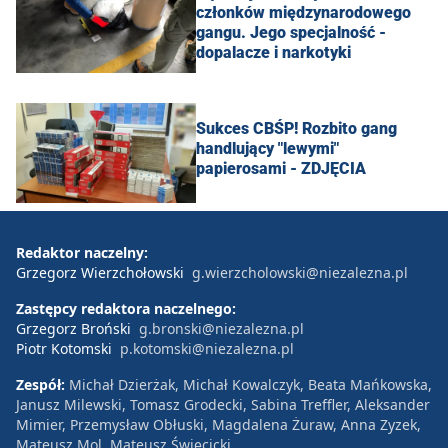
członków międzynarodowego
gangu. Jego specjalność -
dopalacze i narkotyki
Sukces CBŚP! Rozbito gang
handlujący "lewymi"
papierosami - ZDJĘCIA
Redaktor naczelny:
Grzegorz Wierzchołowski
g.wierzcholowski@niezalezna.pl
Zastępcy redaktora naczelnego:
Grzegorz Broński
g.bronski@niezalezna.pl
Piotr Kotomski
p.kotomski@niezalezna.pl
Zespół:
Michał Dzierżak, Michał Kowalczyk, Beata Mańkowska,
Janusz Milewski, Tomasz Grodecki, Sabina Treffler, Aleksander
Mimier, Przemysław Obłuski, Magdalena Żuraw, Anna Zyzek,
Mateusz Mol, Mateusz Święcicki