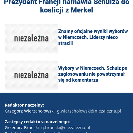
Prezydent Francji namawia Schulza do
koalicji z Merkel
Znamy oficjalne wyniki wyborów
w Niemczech. Liderzy nieco
stracili
Wybory w Niemczech. Schulz po
zagłosowaniu nie powstrzymał
się od komentarza
Redaktor naczelny:
Grzegorz Wierzchołowski
g.wierzcholowski@niezalezna.pl
Zastępcy redaktora naczelnego:
Grzegorz Broński
g.bronski@niezalezna.pl