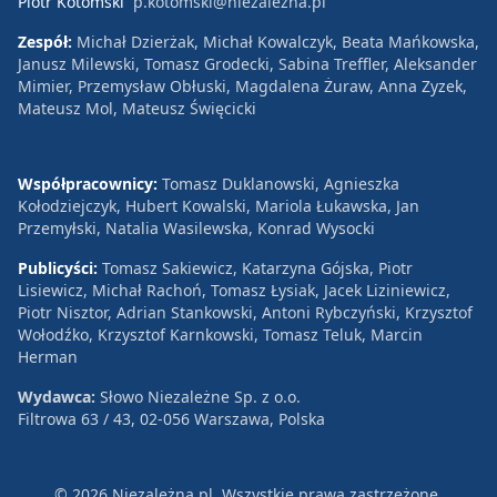
Piotr Kotomski
p.kotomski@niezalezna.pl
Zespół:
Michał Dzierżak, Michał Kowalczyk, Beata Mańkowska,
Janusz Milewski, Tomasz Grodecki, Sabina Treffler, Aleksander
Mimier, Przemysław Obłuski, Magdalena Żuraw, Anna Zyzek,
Mateusz Mol, Mateusz Święcicki
Współpracownicy:
Tomasz Duklanowski, Agnieszka
Kołodziejczyk, Hubert Kowalski, Mariola Łukawska, Jan
Przemyłski, Natalia Wasilewska, Konrad Wysocki
Publicyści:
Tomasz Sakiewicz, Katarzyna Gójska, Piotr
Lisiewicz, Michał Rachoń, Tomasz Łysiak, Jacek Liziniewicz,
Piotr Nisztor, Adrian Stankowski, Antoni Rybczyński, Krzysztof
Wołodźko, Krzysztof Karnkowski, Tomasz Teluk, Marcin
Herman
Wydawca:
Słowo Niezależne Sp. z o.o.
Filtrowa 63 / 43, 02-056 Warszawa, Polska
© 2026 Niezależna.pl. Wszystkie prawa zastrzeżone.