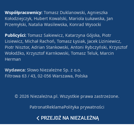
Współpracownicy:
Tomasz Duklanowski, Agnieszka
Kołodziejczyk, Hubert Kowalski, Mariola Łukawska, Jan
Przemyłski, Natalia Wasilewska, Konrad Wysocki
Publicyści:
Tomasz Sakiewicz, Katarzyna Gójska, Piotr
Lisiewicz, Michał Rachoń, Tomasz Łysiak, Jacek Liziniewicz,
Piotr Nisztor, Adrian Stankowski, Antoni Rybczyński, Krzysztof
Wołodźko, Krzysztof Karnkowski, Tomasz Teluk, Marcin
Herman
Wydawca:
Słowo Niezależne Sp. z o.o.
Filtrowa 63 / 43, 02-056 Warszawa, Polska
© 2026 Niezależna.pl. Wszystkie prawa zastrzeżone.
Patronat
Reklama
Polityka prywatności
PRZEJDŹ NA NIEZALEŻNĄ