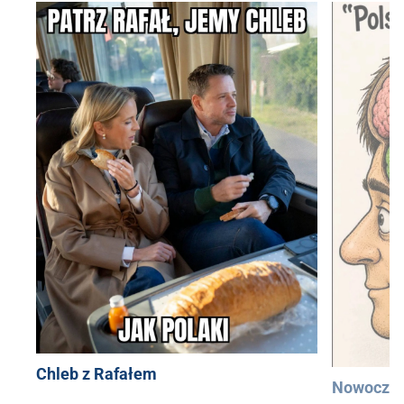
Chleb z Rafałem
Nowocześ