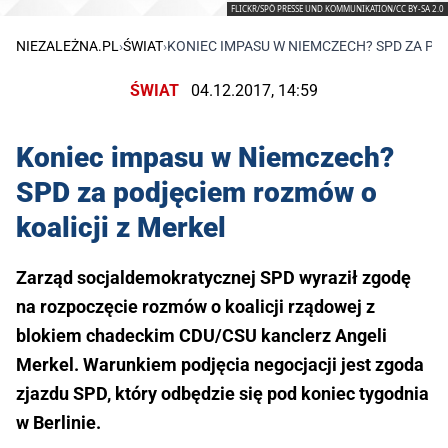
FLICKR/SPÖ PRESSE UND KOMMUNIKATION/CC BY-SA 2.0
NIEZALEŻNA.PL
›
ŚWIAT
›
KONIEC IMPASU W NIEMCZECH? SPD ZA PO
ŚWIAT
04.12.2017, 14:59
Koniec impasu w Niemczech?
SPD za podjęciem rozmów o
koalicji z Merkel
Zarząd socjaldemokratycznej SPD wyraził zgodę
na rozpoczęcie rozmów o koalicji rządowej z
blokiem chadeckim CDU/CSU kanclerz Angeli
Merkel. Warunkiem podjęcia negocjacji jest zgoda
zjazdu SPD, który odbędzie się pod koniec tygodnia
w Berlinie.