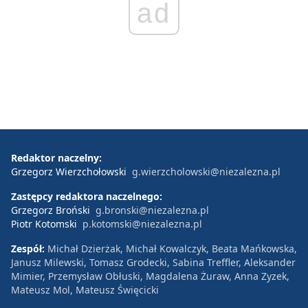
ad
Redaktor naczelny:
Grzegorz Wierzchołowski
g.wierzcholowski@niezalezna.pl
Zastępcy redaktora naczelnego:
Grzegorz Broński
g.bronski@niezalezna.pl
Piotr Kotomski
p.kotomski@niezalezna.pl
Zespół:
Michał Dzierżak, Michał Kowalczyk, Beata Mańkowska,
Janusz Milewski, Tomasz Grodecki, Sabina Treffler, Aleksander
Mimier, Przemysław Obłuski, Magdalena Żuraw, Anna Zyzek,
Mateusz Mol, Mateusz Święcicki