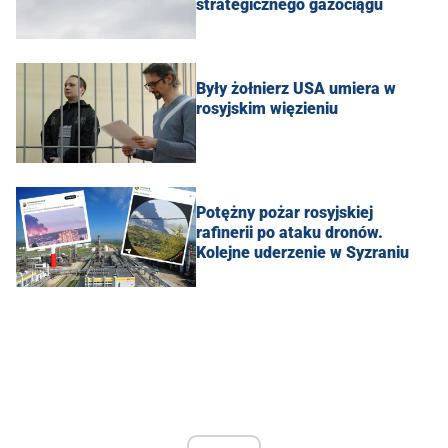
strategicznego gazociągu
Były żołnierz USA umiera w
rosyjskim więzieniu
Potężny pożar rosyjskiej
rafinerii po ataku dronów.
Kolejne uderzenie w Syzraniu