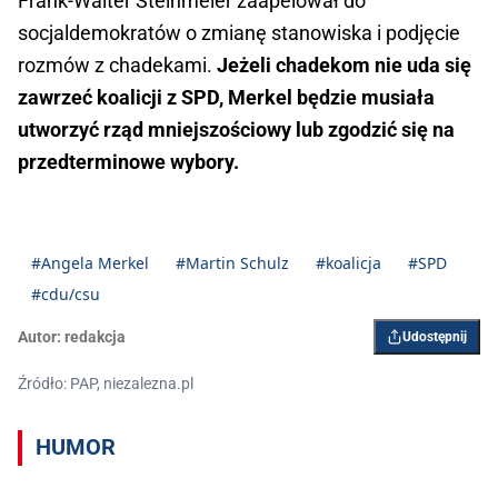
Frank-Walter Steinmeier zaapelował do
socjaldemokratów o zmianę stanowiska i podjęcie
rozmów z chadekami.
Jeżeli chadekom nie uda się
zawrzeć koalicji z SPD, Merkel będzie musiała
utworzyć rząd mniejszościowy lub zgodzić się na
przedterminowe wybory.
#Angela Merkel
#Martin Schulz
#koalicja
#SPD
#cdu/csu
Autor:
redakcja
Udostępnij
Źródło: PAP, niezalezna.pl
HUMOR