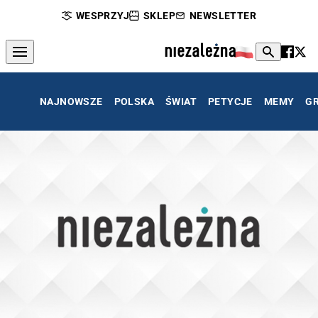
WESPRZYJ
SKLEP
NEWSLETTER
NAJNOWSZE
POLSKA
ŚWIAT
PETYCJE
MEMY
G