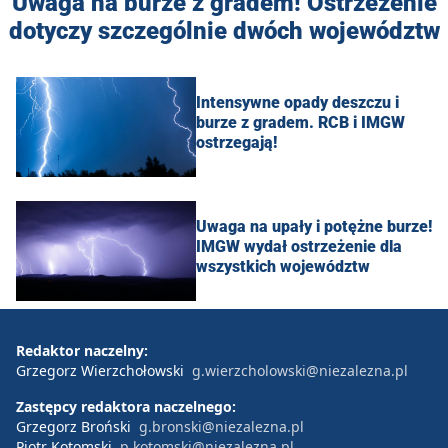
Uwaga na burze z gradem! Ostrzeżenie
dotyczy szczególnie dwóch województw
Intensywne opady deszczu i
burze z gradem. RCB i IMGW
ostrzegają!
Uwaga na upały i potężne burze!
IMGW wydał ostrzeżenie dla
wszystkich województw
Redaktor naczelny:
Grzegorz Wierzchołowski
g.wierzcholowski@niezalezna.pl
Zastępcy redaktora naczelnego:
Grzegorz Broński
g.bronski@niezalezna.pl
Piotr Kotomski
p.kotomski@niezalezna.pl