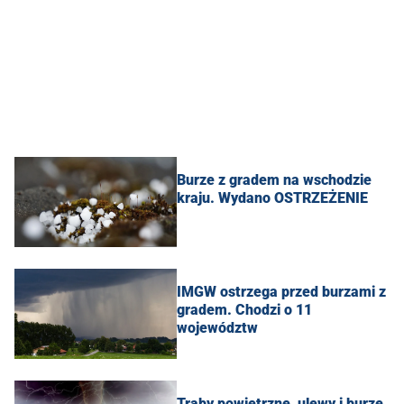
Burze z gradem na wschodzie
kraju. Wydano OSTRZEŻENIE
IMGW ostrzega przed burzami z
gradem. Chodzi o 11
województw
Trąby powietrzne, ulewy i burze