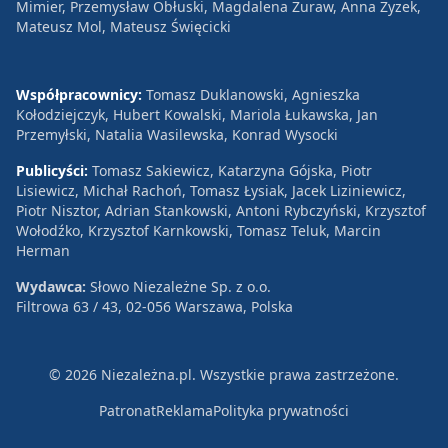
Mimier, Przemysław Obłuski, Magdalena Żuraw, Anna Zyzek,
Mateusz Mol, Mateusz Święcicki
Współpracownicy:
Tomasz Duklanowski, Agnieszka
Kołodziejczyk, Hubert Kowalski, Mariola Łukawska, Jan
Przemyłski, Natalia Wasilewska, Konrad Wysocki
Publicyści:
Tomasz Sakiewicz, Katarzyna Gójska, Piotr
Lisiewicz, Michał Rachoń, Tomasz Łysiak, Jacek Liziniewicz,
Piotr Nisztor, Adrian Stankowski, Antoni Rybczyński, Krzysztof
Wołodźko, Krzysztof Karnkowski, Tomasz Teluk, Marcin
Herman
Wydawca:
Słowo Niezależne Sp. z o.o.
Filtrowa 63 / 43, 02-056 Warszawa, Polska
© 2026 Niezależna.pl. Wszystkie prawa zastrzeżone.
Patronat
Reklama
Polityka prywatności