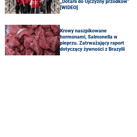
„Dotarli do Ojczyzny przodków”
[WIDEO]
Krowy naszpikowane
hormonami, Salmonella w
pieprzu. Zatrważający raport
dotyczący żywności z Brazylii