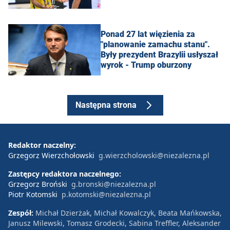
Ponad 27 lat więzienia za
"planowanie zamachu stanu".
Były prezydent Brazylii usłyszał
wyrok - Trump oburzony
Następna strona
Redaktor naczelny:
Grzegorz Wierzchołowski
g.wierzcholowski@niezalezna.pl
Zastępcy redaktora naczelnego:
Grzegorz Broński
g.bronski@niezalezna.pl
Piotr Kotomski
p.kotomski@niezalezna.pl
Zespół:
Michał Dzierżak, Michał Kowalczyk, Beata Mańkowska,
Janusz Milewski, Tomasz Grodecki, Sabina Treffler, Aleksander