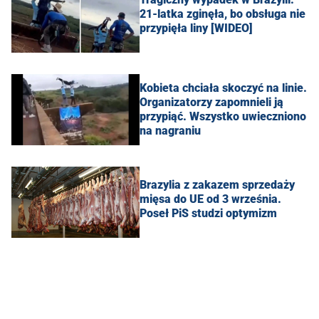
21-latka zginęła, bo obsługa nie
przypięła liny [WIDEO]
Kobieta chciała skoczyć na linie.
Organizatorzy zapomnieli ją
przypiąć. Wszystko uwieczniono
na nagraniu
Brazylia z zakazem sprzedaży
mięsa do UE od 3 września.
Poseł PiS studzi optymizm