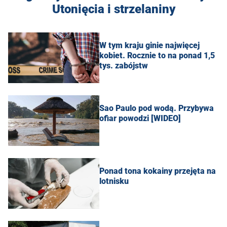
Utonięcia i strzelaniny
W tym kraju ginie najwięcej
kobiet. Rocznie to na ponad 1,5
tys. zabójstw
Sao Paulo pod wodą. Przybywa
ofiar powodzi [WIDEO]
Ponad tona kokainy przejęta na
lotnisku