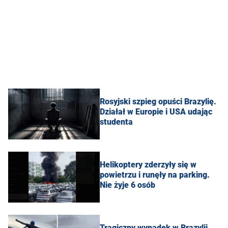
Rosyjski szpieg opuści Brazylię.
Działał w Europie i USA udając
studenta
Helikoptery zderzyły się w
powietrzu i runęły na parking.
Nie żyje 6 osób
Tragiczny wypadek w Brazylii.