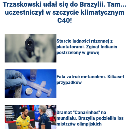
Trzaskowski udał się do Brazylii. Tam...
uczestniczył w szczycie klimatycznym
C40!
Starcie ludności rdzennej z
plantatorami. Zginął Indianin
postrzelony w głowę
Fala zatruć metanolem. Kilkaset
przypadków
Dramat "Canarinhos" na
mundialu. Brazylia podzieliła los
mistrzów olimpijskich