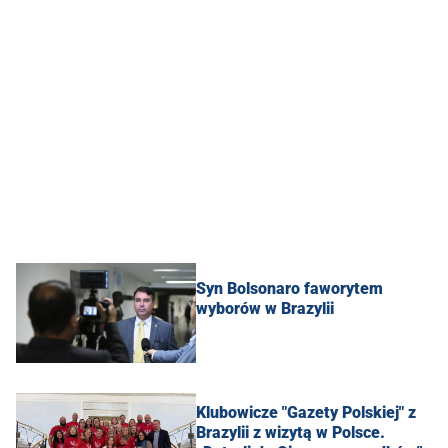
Syn Bolsonaro faworytem
wyborów w Brazylii
Klubowicze "Gazety Polskiej" z
Brazylii z wizytą w Polsce.