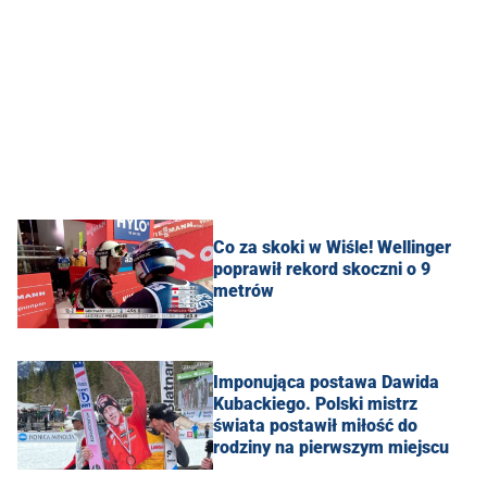
Co za skoki w Wiśle! Wellinger
poprawił rekord skoczni o 9
metrów
Imponująca postawa Dawida
Kubackiego. Polski mistrz
świata postawił miłość do
rodziny na pierwszym miejscu