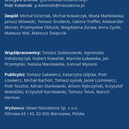
Piotr Kotomski
p.kotomski@niezalezna.pl
Zespół:
Michał Dzierżak, Michał Kowalczyk, Beata Mańkowska,
Janusz Milewski, Tomasz Grodecki, Sabina Treffler, Aleksander
Mimier, Przemysław Obłuski, Magdalena Żuraw, Anna Zyzek,
Mateusz Mol, Mateusz Święcicki
Współpracownicy:
Tomasz Duklanowski, Agnieszka
Kołodziejczyk, Hubert Kowalski, Mariola Łukawska, Jan
Przemyłski, Natalia Wasilewska, Konrad Wysocki
Publicyści:
Tomasz Sakiewicz, Katarzyna Gójska, Piotr
Lisiewicz, Michał Rachoń, Tomasz Łysiak, Jacek Liziniewicz,
Piotr Nisztor, Adrian Stankowski, Antoni Rybczyński, Krzysztof
Wołodźko, Krzysztof Karnkowski, Tomasz Teluk, Marcin
Herman
Wydawca:
Słowo Niezależne Sp. z o.o.
Filtrowa 63 / 43, 02-056 Warszawa, Polska