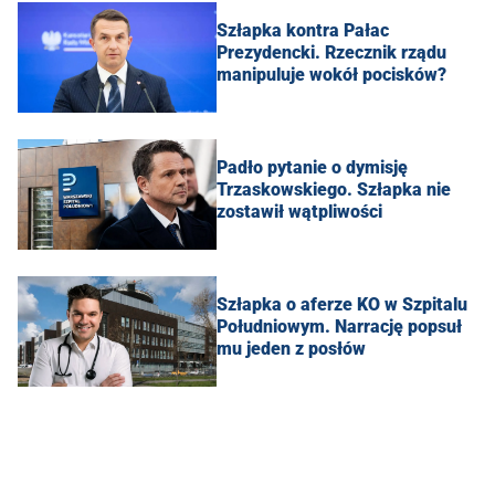
Szłapka kontra Pałac
Prezydencki. Rzecznik rządu
manipuluje wokół pocisków?
Padło pytanie o dymisję
Trzaskowskiego. Szłapka nie
zostawił wątpliwości
Szłapka o aferze KO w Szpitalu
Południowym. Narrację popsuł
mu jeden z posłów