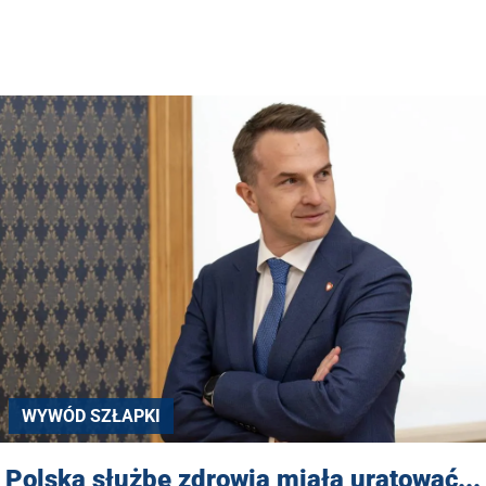
WYWÓD SZŁAPKI
Polską służbę zdrowia miała uratować...