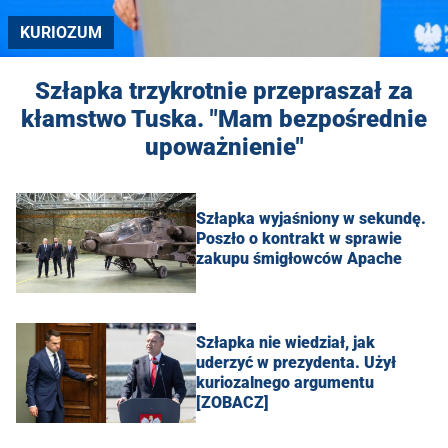
KURIOZUM
Szłapka trzykrotnie przepraszał za
kłamstwo Tuska. "Mam bezpośrednie
upoważnienie"
Szłapka wyjaśniony w sekundę.
Poszło o kontrakt w sprawie
zakupu śmigłowców Apache
Szłapka nie wiedział, jak
uderzyć w prezydenta. Użył
kuriozalnego argumentu
[ZOBACZ]