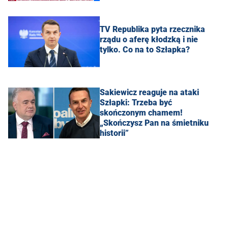
TV Republika pyta rzecznika
rządu o aferę kłodzką i nie
tylko. Co na to Szłapka?
Sakiewicz reaguje na ataki
Szłapki: Trzeba być
skończonym chamem!
„Skończysz Pan na śmietniku
historii”