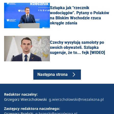
Szłapka jak "rzecznik
wodociągów". Pytany o Polaków
na Bliskim Wschodzie rzuca
okrągłe zdania
Czechy wysyłają samoloty po
swoich obywateli. Szłapka
sugeruje, że to... fejk [WIDEO]
Następna strona
Redaktor naczelny:
Grzegorz Wierzchołowski
g.wierzcholowski@niezalezna.pl
Zastępcy redaktora naczelnego:
Grzegorz Broński
g.bronski@niezalezna.pl