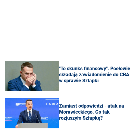
"To skunks finansowy". Posłowie
składają zawiadomienie do CBA
w sprawie Szłapki
Zamiast odpowiedzi - atak na
Morawieckiego. Co tak
rozjuszyło Szłapkę?