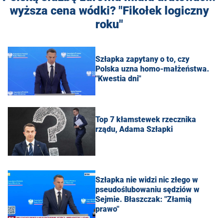
wyższa cena wódki? "Fikołek logiczny
roku"
Szłapka zapytany o to, czy
Polska uzna homo-małżeństwa.
"Kwestia dni"
Top 7 kłamstewek rzecznika
rządu, Adama Szłapki
Szłapka nie widzi nic złego w
pseudoślubowaniu sędziów w
Sejmie. Błaszczak: "Złamią
prawo"