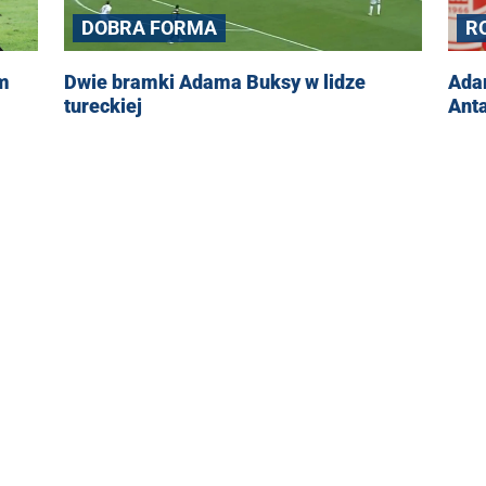
R
DOBRA FORMA
Ada
am
Dwie bramki Adama Buksy w lidze
Ant
tureckiej