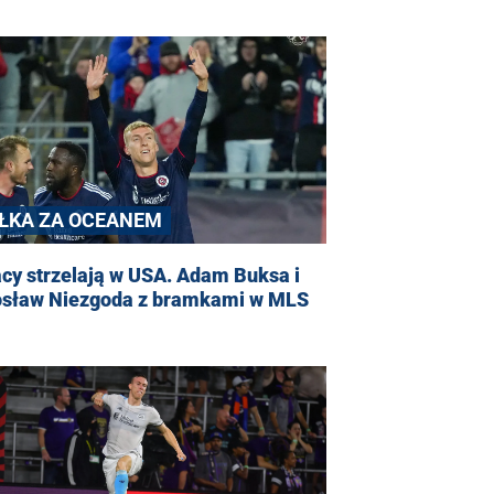
IŁKA ZA OCEANEM
cy strzelają w USA. Adam Buksa i
osław Niezgoda z bramkami w MLS