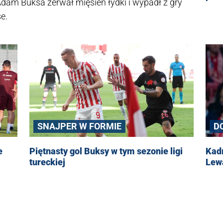
Adam Buksa zerwał mięsień łydki i wypadł z gry
e.
D
SNAJPER W FORMIE
Kadr
e
Piętnasty gol Buksy w tym sezonie ligi
Lew
tureckiej