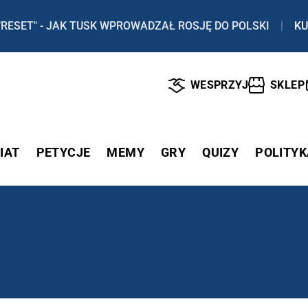
"RESET" - JAK TUSK WPROWADZAŁ ROSJĘ DO POLSKI
|
KU
WESPRZYJ
SKLEP
IAT
PETYCJE
MEMY
GRY
QUIZY
POLITYK