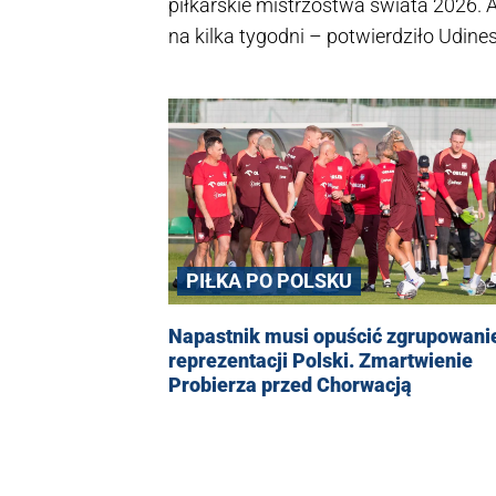
piłkarskie mistrzostwa świata 2026. 
na kilka tygodni – potwierdziło Udines
PIŁKA PO POLSKU
Napastnik musi opuścić zgrupowani
reprezentacji Polski. Zmartwienie
Probierza przed Chorwacją