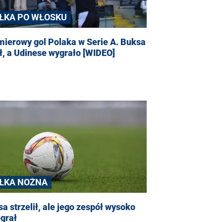
IŁKA PO WŁOSKU
ierowy gol Polaka w Serie A. Buksa
ił, a Udinese wygrało [WIDEO]
IŁKA NOŻNA
a strzelił, ale jego zespół wysoko
grał