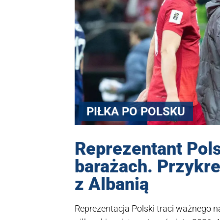
PIŁKA PO POLSKU
Reprezentant Pols
barażach. Przykr
z Albanią
Reprezentacja Polski traci ważnego 