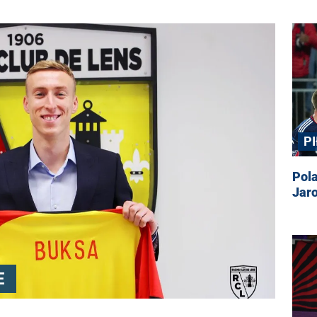
P
Pola
Jar
E