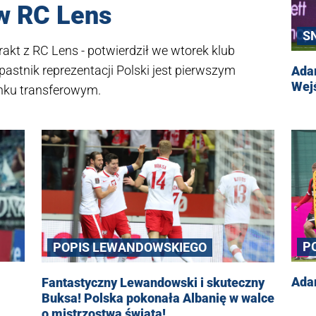
 w RC Lens
S
akt z RC Lens - potwierdził we wtorek klub
apastnik reprezentacji Polski jest pierwszym
Ada
Wej
enku transferowym.
P
POPIS LEWANDOWSKIEGO
Ada
Fantastyczny Lewandowski i skuteczny
Buksa! Polska pokonała Albanię w walce
o mistrzostwa świata!