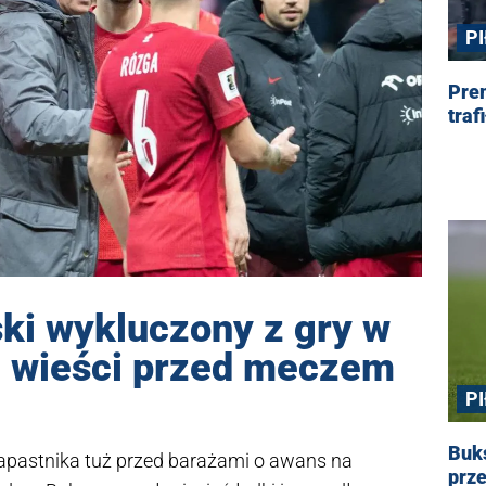
P
Prem
traf
ki wykluczony z gry w
e wieści przed meczem
P
Buks
napastnika tuż przed barażami o awans na
prze