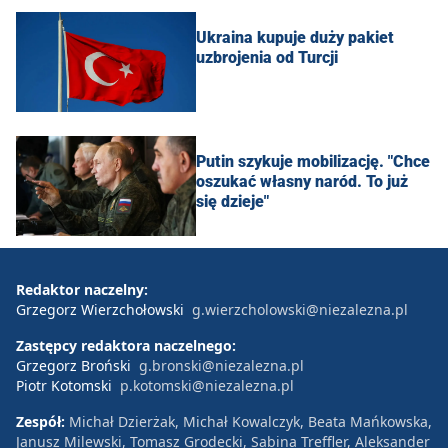
Ukraina kupuje duży pakiet
uzbrojenia od Turcji
Putin szykuje mobilizację. "Chce
oszukać własny naród. To już
się dzieje"
Redaktor naczelny:
Grzegorz Wierzchołowski
g.wierzcholowski@niezalezna.pl
Zastępcy redaktora naczelnego:
Grzegorz Broński
g.bronski@niezalezna.pl
Piotr Kotomski
p.kotomski@niezalezna.pl
Zespół:
Michał Dzierżak, Michał Kowalczyk, Beata Mańkowska,
Janusz Milewski, Tomasz Grodecki, Sabina Treffler, Aleksander