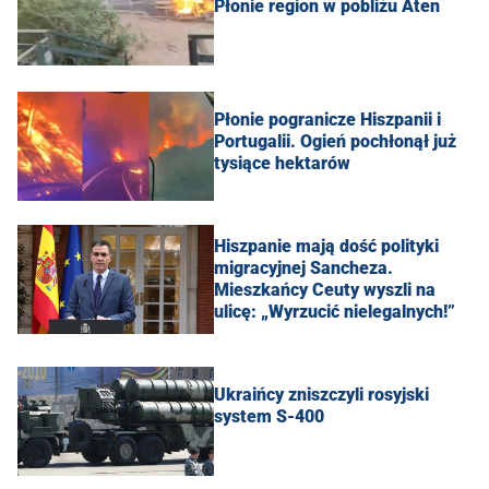
Płonie region w pobliżu Aten
Płonie pogranicze Hiszpanii i
Portugalii. Ogień pochłonął już
tysiące hektarów
Hiszpanie mają dość polityki
migracyjnej Sancheza.
Mieszkańcy Ceuty wyszli na
ulicę: „Wyrzucić nielegalnych!”
Ukraińcy zniszczyli rosyjski
system S-400