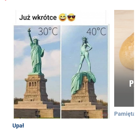
Pamiętac
Upał