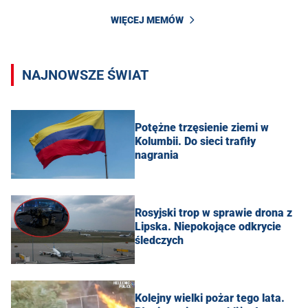
WIĘCEJ MEMÓW
NAJNOWSZE ŚWIAT
Potężne trzęsienie ziemi w
Kolumbii. Do sieci trafiły
nagrania
Rosyjski trop w sprawie drona z
Lipska. Niepokojące odkrycie
śledczych
Kolejny wielki pożar tego lata.