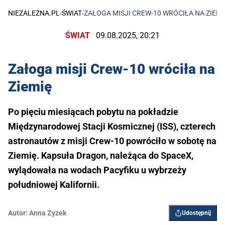
NIEZALEŻNA.PL
›
ŚWIAT
›
ZAŁOGA MISJI CREW-10 WRÓCIŁA NA ZIEMI
ŚWIAT
09.08.2025, 20:21
Załoga misji Crew-10 wróciła na
Ziemię
Po pięciu miesiącach pobytu na pokładzie
Międzynarodowej Stacji Kosmicznej (ISS), czterech
astronautów z misji Crew-10 powróciło w sobotę na
Ziemię. Kapsuła Dragon, należąca do SpaceX,
wylądowała na wodach Pacyfiku u wybrzeży
południowej Kalifornii.
Autor:
Anna Zyzek
Udostępnij