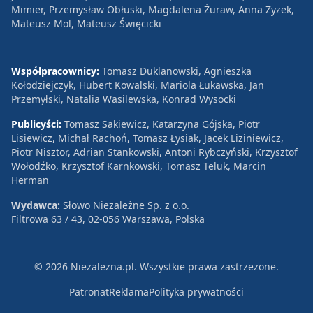
Mimier, Przemysław Obłuski, Magdalena Żuraw, Anna Zyzek,
Mateusz Mol, Mateusz Święcicki
Współpracownicy:
Tomasz Duklanowski, Agnieszka
Kołodziejczyk, Hubert Kowalski, Mariola Łukawska, Jan
Przemyłski, Natalia Wasilewska, Konrad Wysocki
Publicyści:
Tomasz Sakiewicz, Katarzyna Gójska, Piotr
Lisiewicz, Michał Rachoń, Tomasz Łysiak, Jacek Liziniewicz,
Piotr Nisztor, Adrian Stankowski, Antoni Rybczyński, Krzysztof
Wołodźko, Krzysztof Karnkowski, Tomasz Teluk, Marcin
Herman
Wydawca:
Słowo Niezależne Sp. z o.o.
Filtrowa 63 / 43, 02-056 Warszawa, Polska
© 2026 Niezależna.pl. Wszystkie prawa zastrzeżone.
Patronat
Reklama
Polityka prywatności