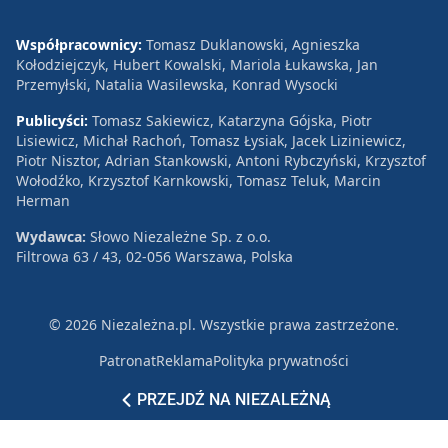
Współpracownicy:
Tomasz Duklanowski, Agnieszka
Kołodziejczyk, Hubert Kowalski, Mariola Łukawska, Jan
Przemyłski, Natalia Wasilewska, Konrad Wysocki
Publicyści:
Tomasz Sakiewicz, Katarzyna Gójska, Piotr
Lisiewicz, Michał Rachoń, Tomasz Łysiak, Jacek Liziniewicz,
Piotr Nisztor, Adrian Stankowski, Antoni Rybczyński, Krzysztof
Wołodźko, Krzysztof Karnkowski, Tomasz Teluk, Marcin
Herman
Wydawca:
Słowo Niezależne Sp. z o.o.
Filtrowa 63 / 43, 02-056 Warszawa, Polska
© 2026 Niezależna.pl. Wszystkie prawa zastrzeżone.
Patronat
Reklama
Polityka prywatności
PRZEJDŹ NA NIEZALEŻNĄ