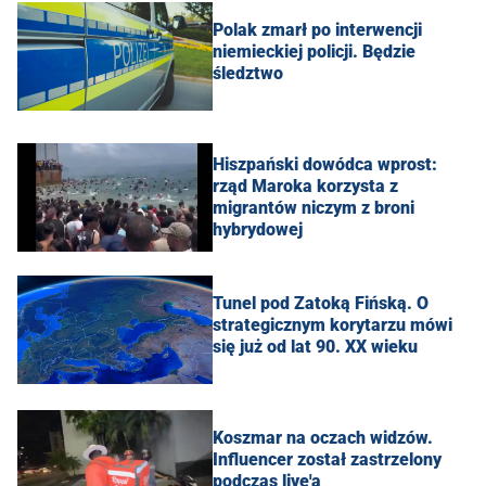
Polak zmarł po interwencji
niemieckiej policji. Będzie
śledztwo
Hiszpański dowódca wprost:
rząd Maroka korzysta z
migrantów niczym z broni
hybrydowej
Tunel pod Zatoką Fińską. O
strategicznym korytarzu mówi
się już od lat 90. XX wieku
Koszmar na oczach widzów.
Influencer został zastrzelony
podczas live'a