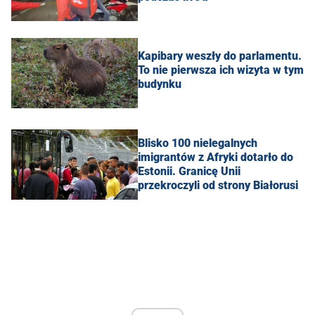
Kapibary weszły do parlamentu.
To nie pierwsza ich wizyta w tym
budynku
Blisko 100 nielegalnych
imigrantów z Afryki dotarło do
Estonii. Granicę Unii
przekroczyli od strony Białorusi