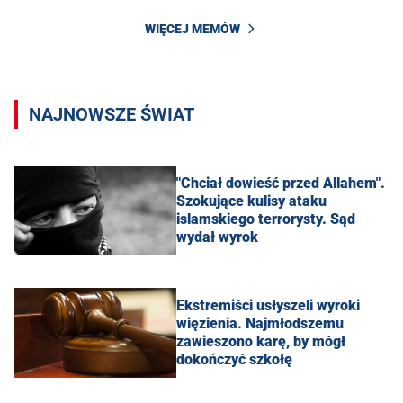
WIĘCEJ MEMÓW
NAJNOWSZE ŚWIAT
"Chciał dowieść przed Allahem".
Szokujące kulisy ataku
islamskiego terrorysty. Sąd
wydał wyrok
Ekstremiści usłyszeli wyroki
więzienia. Najmłodszemu
zawieszono karę, by mógł
dokończyć szkołę