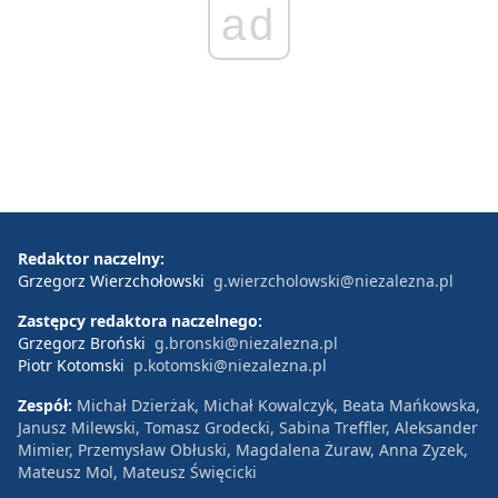
ad
Redaktor naczelny:
Grzegorz Wierzchołowski
g.wierzcholowski@niezalezna.pl
Zastępcy redaktora naczelnego:
Grzegorz Broński
g.bronski@niezalezna.pl
Piotr Kotomski
p.kotomski@niezalezna.pl
Zespół:
Michał Dzierżak, Michał Kowalczyk, Beata Mańkowska,
Janusz Milewski, Tomasz Grodecki, Sabina Treffler, Aleksander
Mimier, Przemysław Obłuski, Magdalena Żuraw, Anna Zyzek,
Mateusz Mol, Mateusz Święcicki