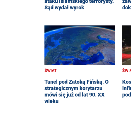
ataku islamskiego terrorysty.
zaw
Sąd wydał wyrok
dok
ŚWIAT
ŚWI
Tunel pod Zatoką Fińską. O
Kos
strategicznym korytarzu
Inf
mówi się już od lat 90. XX
pod
wieku