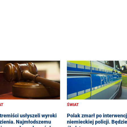
AT
ŚWIAT
tremiści usłyszeli wyroki
Polak zmarł po interwencj
zienia. Najmłodszemu
niemieckiej policji. Będzi