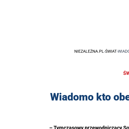
NIEZALEŻNA.PL
›
ŚWIAT
›
WIAD
ŚW
Wiadomo kto obe
– Tymczasowy przewodniczący Soc