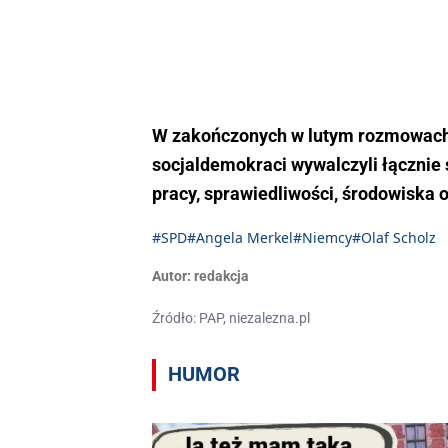
W zakończonych w lutym rozmowach 
socjaldemokraci wywalczyli łącznie 
pracy, sprawiedliwości, środowiska o
#SPD
#Angela Merkel
#Niemcy
#Olaf Scholz
Autor:
redakcja
Źródło: PAP, niezalezna.pl
HUMOR