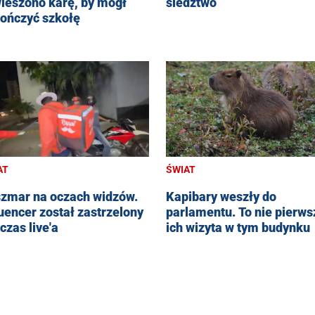
ieszono karę, by mógł
śledztwo
ończyć szkołę
AT
ŚWIAT
zmar na oczach widzów.
Kapibary weszły do
luencer został zastrzelony
parlamentu. To nie pierws
czas live'a
ich wizyta w tym budynku