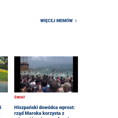
WIĘCEJ MEMÓW
ŚWIAT
i
Hiszpański dowódca wprost:
e
rząd Maroka korzysta z