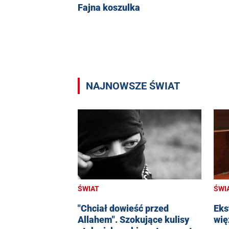
Fajna koszulka
NAJNOWSZE ŚWIAT
ŚWIAT
ŚWI
"Chciał dowieść przed
Eks
Allahem". Szokujące kulisy
wię