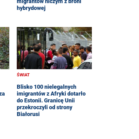
migrantów niczym z broni
hybrydowej
ŚWIAT
Blisko 100 nielegalnych
za
imigrantów z Afryki dotarło
do Estonii. Granicę Unii
przekroczyli od strony
Białorusi