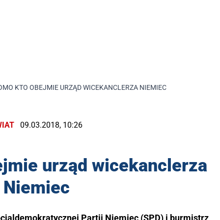
OMO KTO OBEJMIE URZĄD WICEKANCLERZA NIEMIEC
IAT
09.03.2018, 10:26
jmie urząd wicekanclerza
Niemiec
jaldemokratycznej Partii Niemiec (SPD) i burmistrz