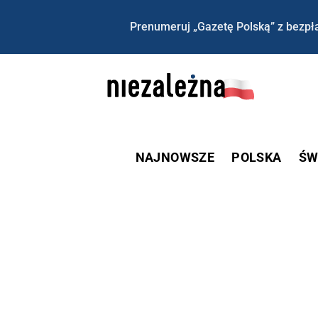
Prenumeruj „Gazetę Polską” z bezpła
NAJNOWSZE
POLSKA
ŚW