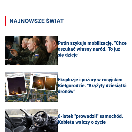
NAJNOWSZE ŚWIAT
Putin szykuje mobilizację. "Chce
oszukać własny naród. To już
się dzieje"
Eksplozje i pożary w rosyjskim
Biełgorodzie. "Krążyły dziesiątki
dronów"
6-latek "prowadził" samochód.
Kobieta walczy o życie