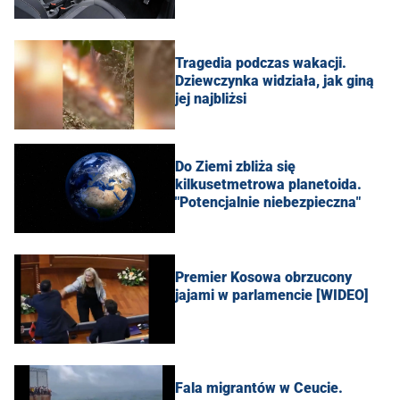
Tragedia podczas wakacji.
Dziewczynka widziała, jak giną
jej najbliżsi
Do Ziemi zbliża się
kilkusetmetrowa planetoida.
"Potencjalnie niebezpieczna"
Premier Kosowa obrzucony
jajami w parlamencie [WIDEO]
Fala migrantów w Ceucie.