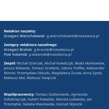
Redaktor naczelny:
Grzegorz Wierzchołowski
g.wierzcholowski@niezalezna.pl
Zastępcy redaktora naczelnego:
Grzegorz Broński
g.bronski@niezalezna.pl
Piotr Kotomski
p.kotomski@niezalezna.pl
Zespół:
Michał Dzierżak, Michał Kowalczyk, Beata Mańkowska,
Janusz Milewski, Tomasz Grodecki, Sabina Treffler, Aleksander
Mimier, Przemysław Obłuski, Magdalena Żuraw, Anna Zyzek,
Mateusz Mol, Mateusz Święcicki
Współpracownicy:
Tomasz Duklanowski, Agnieszka
Kołodziejczyk, Hubert Kowalski, Mariola Łukawska, Jan
Przemyłski, Natalia Wasilewska, Konrad Wysocki