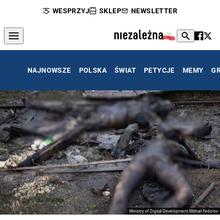
WESPRZYJ
SKLEP
NEWSLETTER
NAJNOWSZE
POLSKA
ŚWIAT
PETYCJE
MEMY
G
Ministry of Digital Development Mikhail Fedorov