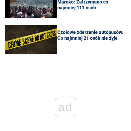
Maroko: Zatrzymano co
najmniej 111 osób
Czołowe zderzenie autobusów.
Co najmniej 21 osób nie żyje
ad