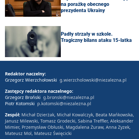
na porażkę obecnego
prezydenta Ukrainy
Padły strzały w szkole.
Tragiczny bilans ataku 15-latka
Redaktor naczelny:
Grzegorz Wierzchołowski
g.wierzcholowski@niezalezna.pl
Zastępcy redaktora naczelnego:
Grzegorz Broński
g.bronski@niezalezna.pl
Piotr Kotomski
p.kotomski@niezalezna.pl
Zespół:
Michał Dzierżak, Michał Kowalczyk, Beata Mańkowska,
Janusz Milewski, Tomasz Grodecki, Sabina Treffler, Aleksander
Mimier, Przemysław Obłuski, Magdalena Żuraw, Anna Zyzek,
Mateusz Mol, Mateusz Święcicki