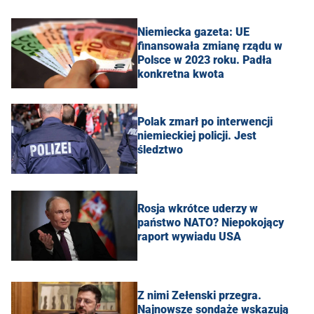
Niemiecka gazeta: UE
finansowała zmianę rządu w
Polsce w 2023 roku. Padła
konkretna kwota
Polak zmarł po interwencji
niemieckiej policji. Jest
śledztwo
Rosja wkrótce uderzy w
państwo NATO? Niepokojący
raport wywiadu USA
Z nimi Zełenski przegra.
Najnowsze sondaże wskazują