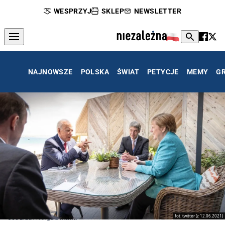
WESPRZYJ
SKLEP
NEWSLETTER
NAJNOWSZE
POLSKA
ŚWIAT
PETYCJE
MEMY
G
fot. twitter (z 12.06.2021)
Joe Biden i Angela Merkel