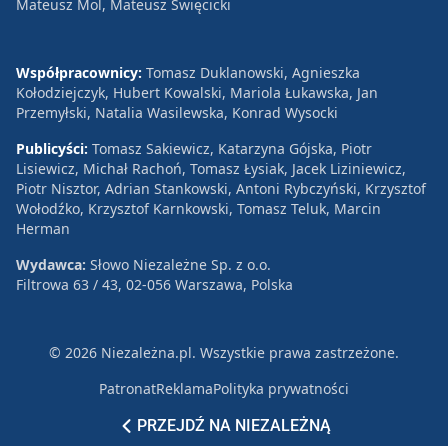
Mateusz Mol, Mateusz Święcicki
Współpracownicy:
Tomasz Duklanowski, Agnieszka
Kołodziejczyk, Hubert Kowalski, Mariola Łukawska, Jan
Przemyłski, Natalia Wasilewska, Konrad Wysocki
Publicyści:
Tomasz Sakiewicz, Katarzyna Gójska, Piotr
Lisiewicz, Michał Rachoń, Tomasz Łysiak, Jacek Liziniewicz,
Piotr Nisztor, Adrian Stankowski, Antoni Rybczyński, Krzysztof
Wołodźko, Krzysztof Karnkowski, Tomasz Teluk, Marcin
Herman
Wydawca:
Słowo Niezależne Sp. z o.o.
Filtrowa 63 / 43, 02-056 Warszawa, Polska
© 2026 Niezależna.pl. Wszystkie prawa zastrzeżone.
Patronat
Reklama
Polityka prywatności
PRZEJDŹ NA NIEZALEŻNĄ