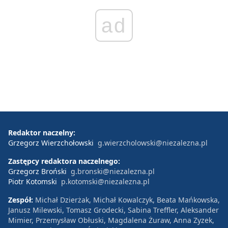
ad
Redaktor naczelny:
Grzegorz Wierzchołowski
g.wierzcholowski@niezalezna.pl
Zastępcy redaktora naczelnego:
Grzegorz Broński
g.bronski@niezalezna.pl
Piotr Kotomski
p.kotomski@niezalezna.pl
Zespół:
Michał Dzierżak, Michał Kowalczyk, Beata Mańkowska,
Janusz Milewski, Tomasz Grodecki, Sabina Treffler, Aleksander
Mimier, Przemysław Obłuski, Magdalena Żuraw, Anna Zyzek,