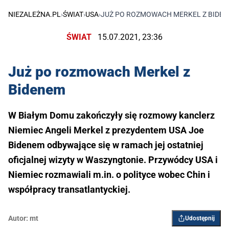
NIEZALEŻNA.PL
›
ŚWIAT
›
USA
›
JUŻ PO ROZMOWACH MERKEL Z BIDE
ŚWIAT
15.07.2021, 23:36
Już po rozmowach Merkel z
Bidenem
W Białym Domu zakończyły się rozmowy kanclerz
Niemiec Angeli Merkel z prezydentem USA Joe
Bidenem odbywające się w ramach jej ostatniej
oficjalnej wizyty w Waszyngtonie. Przywódcy USA i
Niemiec rozmawiali m.in. o polityce wobec Chin i
współpracy transatlantyckiej.
Autor:
mt
Udostępnij