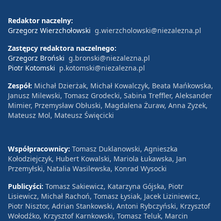
Redaktor naczelny:
Grzegorz Wierzchołowski
g.wierzcholowski@niezalezna.pl
Zastępcy redaktora naczelnego:
Grzegorz Broński
g.bronski@niezalezna.pl
Piotr Kotomski
p.kotomski@niezalezna.pl
Zespół:
Michał Dzierżak, Michał Kowalczyk, Beata Mańkowska,
Janusz Milewski, Tomasz Grodecki, Sabina Treffler, Aleksander
Mimier, Przemysław Obłuski, Magdalena Żuraw, Anna Zyzek,
Mateusz Mol, Mateusz Święcicki
Współpracownicy:
Tomasz Duklanowski, Agnieszka
Kołodziejczyk, Hubert Kowalski, Mariola Łukawska, Jan
Przemyłski, Natalia Wasilewska, Konrad Wysocki
Publicyści:
Tomasz Sakiewicz, Katarzyna Gójska, Piotr
Lisiewicz, Michał Rachoń, Tomasz Łysiak, Jacek Liziniewicz,
Piotr Nisztor, Adrian Stankowski, Antoni Rybczyński, Krzysztof
Wołodźko, Krzysztof Karnkowski, Tomasz Teluk, Marcin