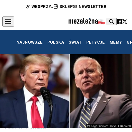
WESPRZYJ
SKLEP
NEWSLETTER
NAJNOWSZE
POLSKA
ŚWIAT
PETYCJE
MEMY
G
fot. Gage Skidmore - Flickr, CC BY-SA 2.0
Donald Trump i Joe Biden