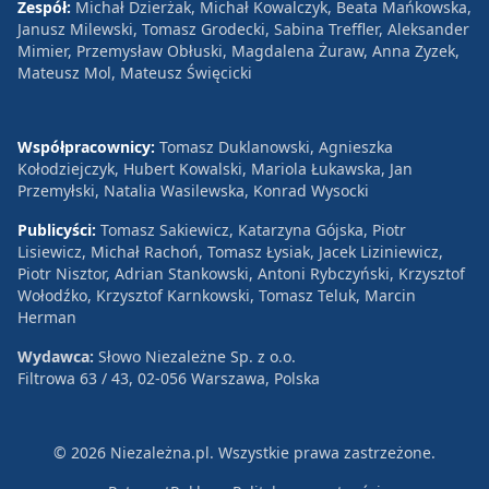
Zespół:
Michał Dzierżak, Michał Kowalczyk, Beata Mańkowska,
Janusz Milewski, Tomasz Grodecki, Sabina Treffler, Aleksander
Mimier, Przemysław Obłuski, Magdalena Żuraw, Anna Zyzek,
Mateusz Mol, Mateusz Święcicki
Współpracownicy:
Tomasz Duklanowski, Agnieszka
Kołodziejczyk, Hubert Kowalski, Mariola Łukawska, Jan
Przemyłski, Natalia Wasilewska, Konrad Wysocki
Publicyści:
Tomasz Sakiewicz, Katarzyna Gójska, Piotr
Lisiewicz, Michał Rachoń, Tomasz Łysiak, Jacek Liziniewicz,
Piotr Nisztor, Adrian Stankowski, Antoni Rybczyński, Krzysztof
Wołodźko, Krzysztof Karnkowski, Tomasz Teluk, Marcin
Herman
Wydawca:
Słowo Niezależne Sp. z o.o.
Filtrowa 63 / 43, 02-056 Warszawa, Polska
© 2026 Niezależna.pl. Wszystkie prawa zastrzeżone.