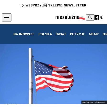
WESPRZYJ
SKLEP
NEWSLETTER
NAJNOWSZE
POLSKA
ŚWIAT
PETYCJE
MEMY
G
pixabay.com - pixabay.com
flaga USA