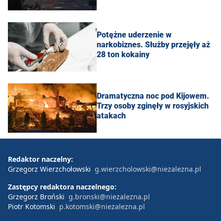
Potężne uderzenie w
narkobiznes. Służby przejęły aż
28 ton kokainy
Dramatyczna noc pod Kijowem.
Trzy osoby zginęły w rosyjskich
atakach
Redaktor naczelny:
Grzegorz Wierzchołowski
g.wierzcholowski@niezalezna.pl
Zastępcy redaktora naczelnego:
Grzegorz Broński
g.bronski@niezalezna.pl
Piotr Kotomski
p.kotomski@niezalezna.pl