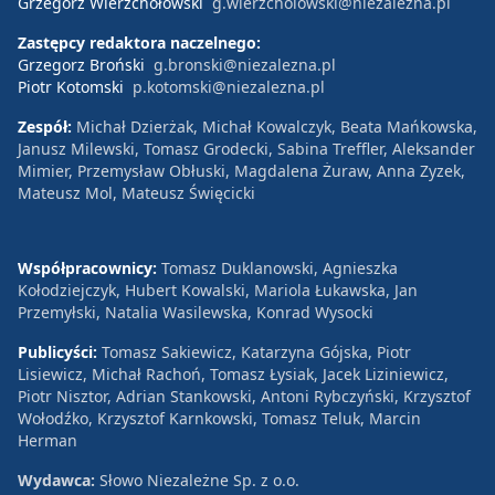
Grzegorz Wierzchołowski
g.wierzcholowski@niezalezna.pl
Zastępcy redaktora naczelnego:
Grzegorz Broński
g.bronski@niezalezna.pl
Piotr Kotomski
p.kotomski@niezalezna.pl
Zespół:
Michał Dzierżak, Michał Kowalczyk, Beata Mańkowska,
Janusz Milewski, Tomasz Grodecki, Sabina Treffler, Aleksander
Mimier, Przemysław Obłuski, Magdalena Żuraw, Anna Zyzek,
Mateusz Mol, Mateusz Święcicki
Współpracownicy:
Tomasz Duklanowski, Agnieszka
Kołodziejczyk, Hubert Kowalski, Mariola Łukawska, Jan
Przemyłski, Natalia Wasilewska, Konrad Wysocki
Publicyści:
Tomasz Sakiewicz, Katarzyna Gójska, Piotr
Lisiewicz, Michał Rachoń, Tomasz Łysiak, Jacek Liziniewicz,
Piotr Nisztor, Adrian Stankowski, Antoni Rybczyński, Krzysztof
Wołodźko, Krzysztof Karnkowski, Tomasz Teluk, Marcin
Herman
Wydawca:
Słowo Niezależne Sp. z o.o.