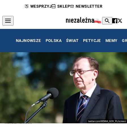
WESPRZYJ
SKLEP
NEWSLETTER
NAJNOWSZE
POLSKA
ŚWIAT
PETYCJE
MEMY
G
twitter.com/MSWiA_GOV_PL/screen
Mariusz Kamiński