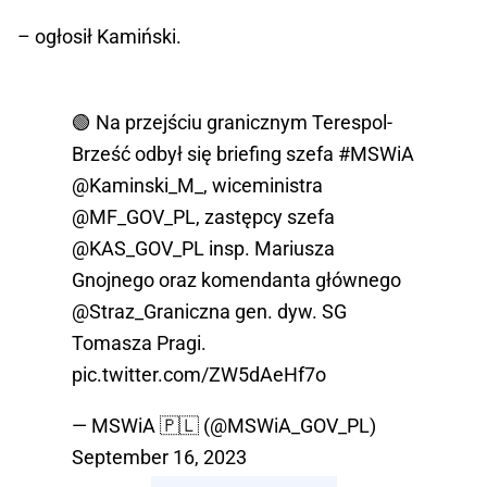
– ogłosił Kamiński.
🟢 Na przejściu granicznym Terespol-
Brześć odbył się briefing szefa
#MSWiA
@Kaminski_M_
, wiceministra
@MF_GOV_PL
, zastępcy szefa
@KAS_GOV_PL
insp. Mariusza
Gnojnego oraz komendanta głównego
@Straz_Graniczna
gen. dyw. SG
Tomasza Pragi.
pic.twitter.com/ZW5dAeHf7o
— MSWiA 🇵🇱 (@MSWiA_GOV_PL)
September 16, 2023