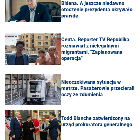
Bidena. A jeszcze niedawno
otoczenie prezydenta ukrywało
prawdę
Ceuta. Reporter TV Republika
rozmawiał z nielegalnymi
migrantami. "Zaplanowana
operacja"
Nieoczekiwana sytuacja w
metrze. Pasażerowie przecierali
oczy ze zdumienia
Todd Blanche zatwierdzony na
urząd prokuratora generalnego