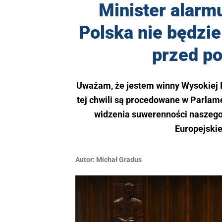
Minister alarmu
Polska nie będzie
przed p
Uważam, że jestem winny Wysokiej Iz
tej chwili są procedowane w Parlam
widzenia suwerenności naszego k
Europejski
Autor:
Michał Gradus