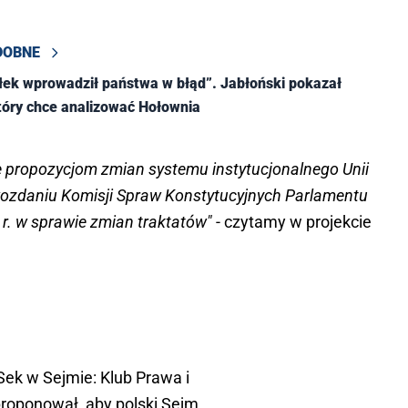
DOBNE
ek wprowadził państwa w błąd”. Jabłoński pokazał
óry chce analizować Hołownia
ę propozycjom zmian systemu instytucjonalnego Unii
ozdaniu Komisji Spraw Konstytucyjnych Parlamentu
 r. w sprawie zmian traktatów"
- czytamy w projekcie
Sek
w Sejmie: Klub Prawa i
roponował, aby polski Sejm