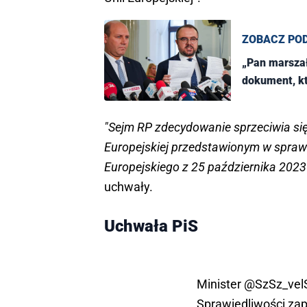
ZOBACZ PO
„Pan marszał
dokument, kt
"Sejm RP zdecydowanie sprzeciwia si
Europejskiej przedstawionym w spraw
Europejskiego z 25 października 2023
uchwały.
Uchwała PiS
Minister
@SzSz_vel
Sprawiedliwości zap