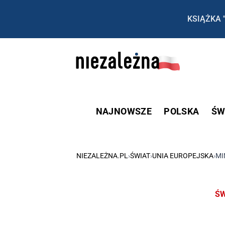
KSIĄŻKA 
NAJNOWSZE
POLSKA
ŚW
NIEZALEŻNA.PL
›
ŚWIAT
›
UNIA EUROPEJSKA
›
MI
ŚW