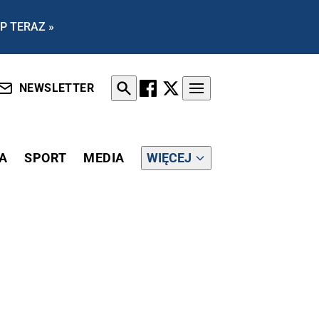
P TERAZ »
NEWSLETTER
A
SPORT
MEDIA
WIĘCEJ
ANIE OBRONIĆ OBYWATELI PRZED PODWYŻKAMI ENERGII