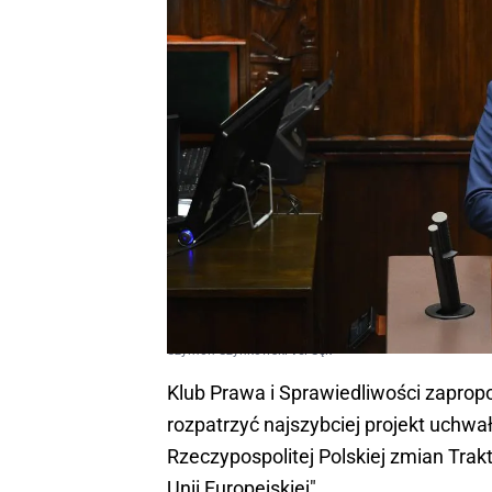
Szymon Szynkowski vel Sęk
Klub Prawa i Sprawiedliwości zapro
rozpatrzyć najszybciej projekt uchwa
Rzeczypospolitej Polskiej zmian Trak
Unii Europejskiej".