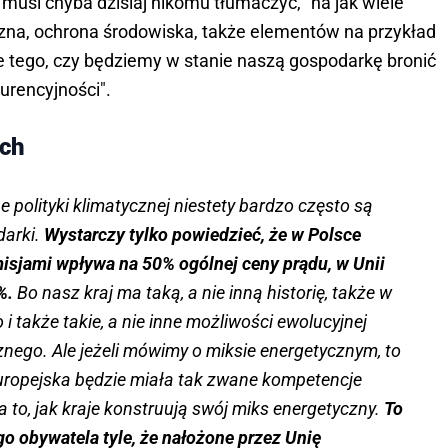
 musi chyba dzisiaj nikomu tłumaczyć, "na jak wiele
zna, ochrona środowiska, także elementów na przykład
e tego, czy będziemy w stanie naszą gospodarkę bronić
urencyjności".
ich
e polityki klimatycznej niestety bardzo często są
darki.
Wystarczy tylko powiedzieć, że w Polsce
isjami wpływa na 50% ogólnej ceny prądu, w Unii
0%.
Bo nasz kraj ma taką, a nie inną historię, także w
i także takie, a nie inne możliwości ewolucyjnej
nego. Ale jeżeli mówimy o miksie energetycznym, to
Europejska będzie miała tak zwane kompetencje
a to, jak kraje konstruują swój miks energetyczny.
To
o obywatela tyle, że nałożone przez Unię