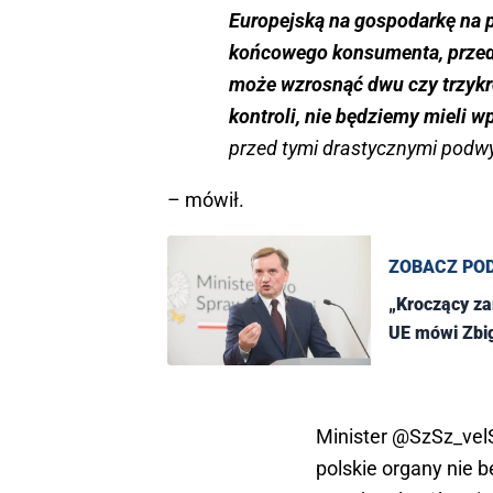
Europejską na gospodarkę na 
końcowego konsumenta, przedsi
może wzrosnąć dwu czy trzykro
kontroli, nie będziemy mieli w
przed tymi drastycznymi podwy
– mówił.
ZOBACZ PO
„Kroczący za
UE mówi Zbi
Minister
@SzSz_vel
polskie organy nie 