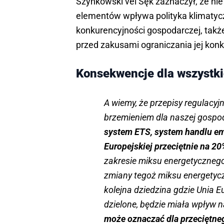
Szynkowski vel Sęk zaznaczył, że nie
elementów wpływa polityka klimatyc
konkurencyjności gospodarczej, takż
przed zakusami ograniczania jej konk
Konsekwencje dla wszystk
A wiemy, że przepisy regulacyjn
brzemieniem dla naszej gospo
system ETS, system handlu em
Europejskiej przeciętnie na 2
zakresie miksu energetycznego 
zmiany tegoż miksu energetycz
kolejna dziedzina gdzie Unia 
dzielone, będzie miała wpływ n
może oznaczać dla przeciętneg