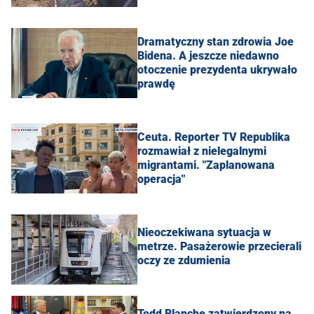
Dramatyczny stan zdrowia Joe
Bidena. A jeszcze niedawno
otoczenie prezydenta ukrywało
prawdę
Ceuta. Reporter TV Republika
rozmawiał z nielegalnymi
migrantami. "Zaplanowana
operacja"
Nieoczekiwana sytuacja w
metrze. Pasażerowie przecierali
oczy ze zdumienia
Todd Blanche zatwierdzony na