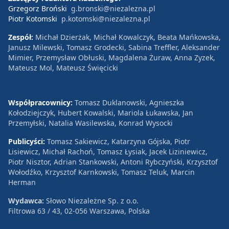
Grzegorz Broński
g.bronski@niezalezna.pl
Piotr Kotomski
p.kotomski@niezalezna.pl
Zespół:
Michał Dzierżak, Michał Kowalczyk, Beata Mańkowska,
Janusz Milewski, Tomasz Grodecki, Sabina Treffler, Aleksander
Mimier, Przemysław Obłuski, Magdalena Żuraw, Anna Zyzek,
Mateusz Mol, Mateusz Święcicki
Współpracownicy:
Tomasz Duklanowski, Agnieszka
Kołodziejczyk, Hubert Kowalski, Mariola Łukawska, Jan
Przemyłski, Natalia Wasilewska, Konrad Wysocki
Publicyści:
Tomasz Sakiewicz, Katarzyna Gójska, Piotr
Lisiewicz, Michał Rachoń, Tomasz Łysiak, Jacek Liziniewicz,
Piotr Nisztor, Adrian Stankowski, Antoni Rybczyński, Krzysztof
Wołodźko, Krzysztof Karnkowski, Tomasz Teluk, Marcin
Herman
Wydawca:
Słowo Niezależne Sp. z o.o.
Filtrowa 63 / 43, 02-056 Warszawa, Polska