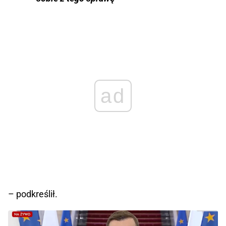
ad
– podkreślił.