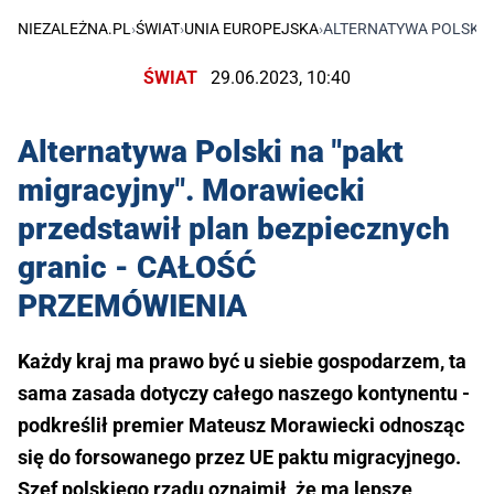
NIEZALEŻNA.PL
›
ŚWIAT
›
UNIA EUROPEJSKA
›
ALTERNATYWA POLSKI 
ŚWIAT
29.06.2023, 10:40
Alternatywa Polski na "pakt
migracyjny". Morawiecki
przedstawił plan bezpiecznych
granic - CAŁOŚĆ
PRZEMÓWIENIA
Każdy kraj ma prawo być u siebie gospodarzem, ta
sama zasada dotyczy całego naszego kontynentu -
podkreślił premier Mateusz Morawiecki odnosząc
się do forsowanego przez UE paktu migracyjnego.
Szef polskiego rządu oznajmił, że ma lepsze