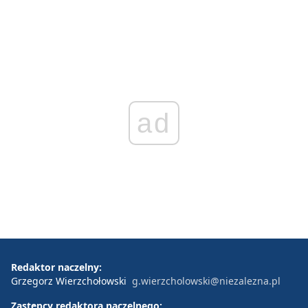
ad
Redaktor naczelny:
Grzegorz Wierzchołowski
g.wierzcholowski@niezalezna.pl
Zastępcy redaktora naczelnego: