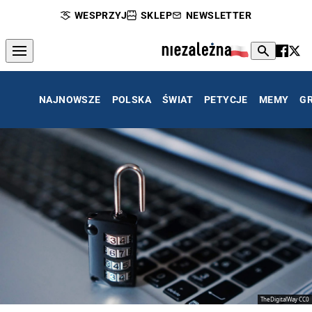
WESPRZYJ
SKLEP
NEWSLETTER
NAJNOWSZE
POLSKA
ŚWIAT
PETYCJE
MEMY
G
TheDigitalWay CC0