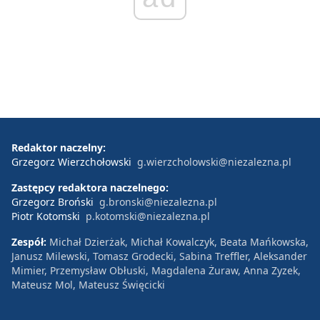
Redaktor naczelny:
Grzegorz Wierzchołowski
g.wierzcholowski@niezalezna.pl
Zastępcy redaktora naczelnego:
Grzegorz Broński
g.bronski@niezalezna.pl
Piotr Kotomski
p.kotomski@niezalezna.pl
Zespół:
Michał Dzierżak, Michał Kowalczyk, Beata Mańkowska,
Janusz Milewski, Tomasz Grodecki, Sabina Treffler, Aleksander
Mimier, Przemysław Obłuski, Magdalena Żuraw, Anna Zyzek,
Mateusz Mol, Mateusz Święcicki