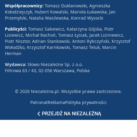
Współpracownicy:
Tomasz Duklanowski, Agnieszka
Kołodziejczyk, Hubert Kowalski, Mariola Łukawska, Jan
Przemyłski, Natalia Wasilewska, Konrad Wysocki
Publicyści:
Tomasz Sakiewicz, Katarzyna Gójska, Piotr
Lisiewicz, Michał Rachoń, Tomasz Łysiak, Jacek Liziniewicz,
Piotr Nisztor, Adrian Stankowski, Antoni Rybczyński, Krzysztof
Wołodźko, Krzysztof Karnkowski, Tomasz Teluk, Marcin
Herman
Wydawca:
Słowo Niezależne Sp. z o.o.
Filtrowa 63 / 43, 02-056 Warszawa, Polska
© 2026 Niezależna.pl. Wszystkie prawa zastrzeżone.
Patronat
Reklama
Polityka prywatności
PRZEJDŹ NA NIEZALEŻNĄ