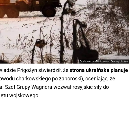
facebook.com/Ministerstwo Obrony Ukrainy
adzie Prigożyn stwierdził, że
strona ukraińska planuje
bwodu charkowskiego po zaporoski), oceniając, że
a. Szef Grupy Wagnera wezwał rosyjskie siły do
zętu wojskowego.