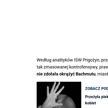
Według analityków ISW Prigożyn, prz
tak zmasowanej kontrofensywy, pr
nie zdołała okrążyć Bachmutu
, mias
ZOBACZ PO
Przeżyła piek
kobiet