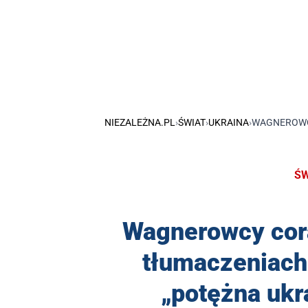
NIEZALEŻNA.PL
›
ŚWIAT
›
UKRAINA
›
WAGNEROWCY
ŚW
Wagnerowcy cor
tłumaczeniach 
„potężna ukr