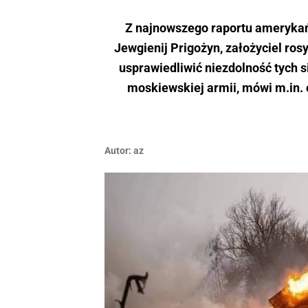
Z najnowszego raportu amerykań
Jewgienij Prigożyn, założyciel ros
usprawiedliwić niezdolność tych 
moskiewskiej armii, mówi m.in. 
Autor:
az