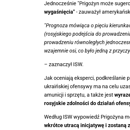
Jednocześnie "Prigożyn może suger
wygaśnięcia"
- zauważył amerykański
"Prognoza mówiąca o pięciu kierunkac
(rosyjskiego podejścia do prowadzenia 
prowadzeniu równoległych jednoczesn
wzajemnie osi, co było jedną z przyc
– zaznaczył ISW.
Jak oceniają eksperci, podkreślanie 
ukraińskiej ofensywy ma na celu uza
amunicji i sprzętu, a także jest
wyraze
rosyjskie zdolności do działań ofen
Według ISW wypowiedź Prigożyna moż
wkrótce utracą inicjatywę i zostaną