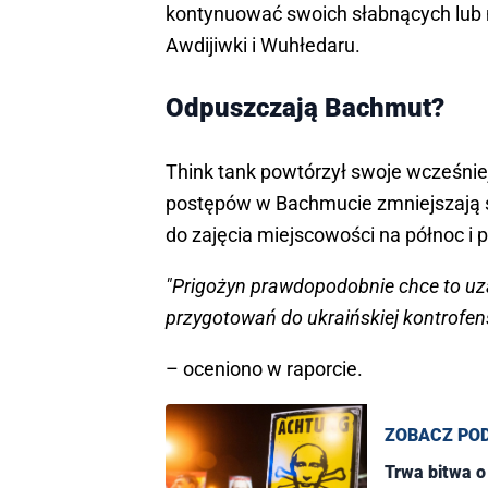
kontynuować swoich słabnących lub 
Awdijiwki i Wuhłedaru.
Odpuszczają Bachmut?
Think tank powtórzył swoje wcześni
postępów w Bachmucie zmniejszają si
do zajęcia miejscowości na północ i 
"Prigożyn prawdopodobnie chce to uz
przygotowań do ukraińskiej kontrofe
– oceniono w raporcie.
ZOBACZ PO
Trwa bitwa o