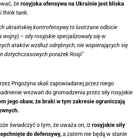
ować, że
rosyjska ofensywa na Ukrainie jest bliska
 think tank.
h ukraińskiej kontrofensywy to lustrzane odbicie
wojny) – siły rosyjskie specjalizowały się w
ych ataków wzdłuż odrębnych, nie wspierających się
zyn dotychczasowych porażek Rosji"
przez Prigożyna skali zapowiadanej przez niego
sadnienie wezwań do gromadzenia przez siły rosyjskie
m jego obaw, że braki w tym zakresie ograniczają
sywnych.
e świadczyć o tym, że uważa on, iż
rosyjskie siły
 zepchnięte do defensywy,
a zatem nie będą w stanie