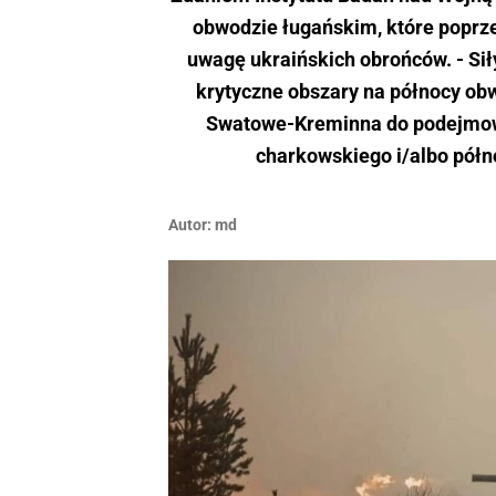
obwodzie ługańskim, które poprz
uwagę ukraińskich obrońców. - Sił
krytyczne obszary na północy ob
Swatowe-Kreminna do podejmow
charkowskiego i/albo półn
Autor:
md