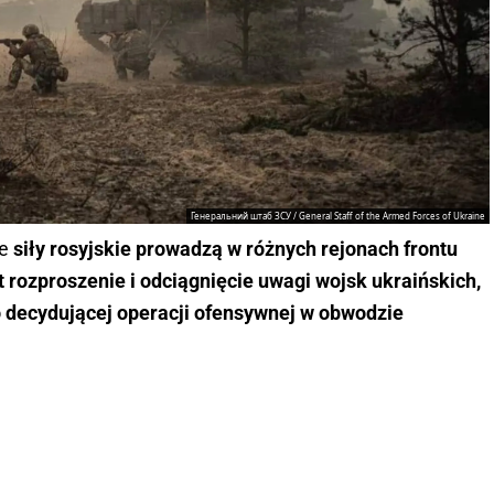
Генеральний штаб ЗСУ / General Staff of the Armed Forces of Ukraine
że
siły rosyjskie prowadzą w różnych rejonach frontu
t rozproszenie i odciągnięcie uwagi wojsk ukraińskich,
o decydującej operacji ofensywnej w obwodzie