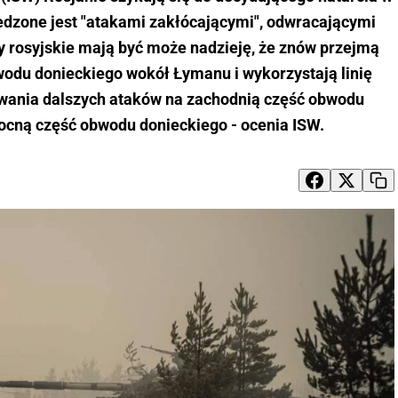
edzone jest "atakami zakłócającymi", odwracającymi
y rosyjskie mają być może nadzieję, że znów przejmą
wodu donieckiego wokół Łymanu i wykorzystają linię
ania dalszych ataków na zachodnią część obwodu
ocną część obwodu donieckiego - ocenia ISW.