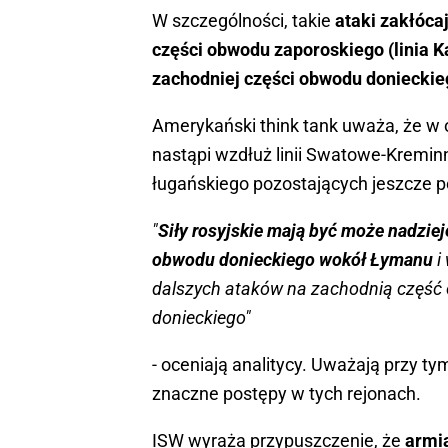
W szczególności, takie
ataki zakłóca
części obwodu zaporoskiego (linia
zachodniej części obwodu donieckie
Amerykański think tank uważa, że w
nastąpi wzdłuż linii Swatowe-Kremin
ługańskiego pozostających jeszcze p
"
Siły rosyjskie mają być może nadzie
obwodu donieckiego wokół Łymanu
i
dalszych ataków na zachodnią część
donieckiego"
- oceniają analitycy. Uważają przy t
znaczne postępy w tych rejonach.
ISW wyraża przypuszczenie, że
armia