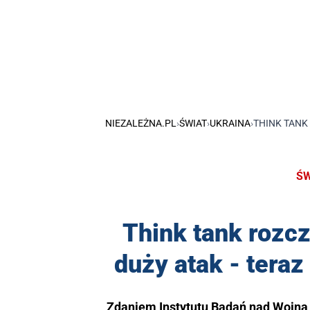
NIEZALEŻNA.PL
›
ŚWIAT
›
UKRAINA
›
THINK TANK
ŚW
Think tank rozcz
duży atak - teraz
Zdaniem Instytutu Badań nad Wojną 