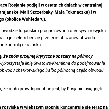
jące Rosjanie podjęli w ostatnich dniach w centralnej
 Kamjanske-Mali Szczerbaky-Mała Tokmaczka) i w
go (okolice Wuhłedaru).
 obwodzie ługańskim prognozowana ofensywa rosyjska
na, a jej celem będzie przejęcie obszarów obwodu
od kontrolą ukraińską.
ję, że znów przejmą krytyczne obszary na północy
 wykorzystają linię Swatowe-Kreminna do podejmowania
 obwodu charkowskiego i/albo północną część obwodu
ym, że mało prawdopodobne jest, by Rosjanie osiągnęli
 rosyjska w większym stopniu koncentruje się teraz na