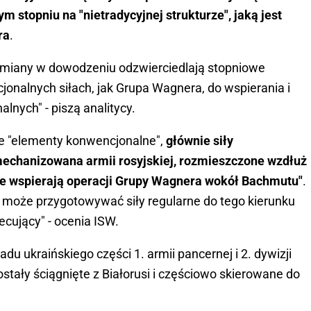
m stopniu na "nietradycyjnej strukturze", jaką jest
ra
.
miany w dowodzeniu odzwierciedlają stopniowe
jonalnych siłach, jak Grupa Wagnera, do wspierania i
nych" - piszą analitycy.
 że "elementy konwencjonalne",
głównie siły
mechanizowana armii rosyjskiej, rozmieszczone wzdłuż
ie wspierają operacji Grupy Wagnera wokół Bachmutu"
.
 może przygotowywać siły regularne do tego kierunku
ecujący" - ocenia ISW.
du ukraińskiego części 1. armii pancernej i 2. dywizji
tały ściągnięte z Białorusi i częściowo skierowane do