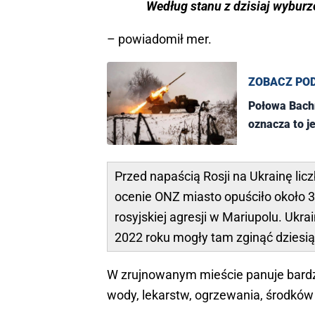
Według stanu z dzisiaj wyburz
– powiadomił mer.
ZOBACZ PO
Połowa Bachm
oznacza to j
Przed napaścią Rosji na Ukrainę li
ocenie ONZ miasto opuściło około 3
rosyjskiej agresji w Mariupolu. Ukr
2022 roku mogły tam zginąć dziesiąt
W zrujnowanym mieście panuje bardzo
wody, lekarstw, ogrzewania, środków 