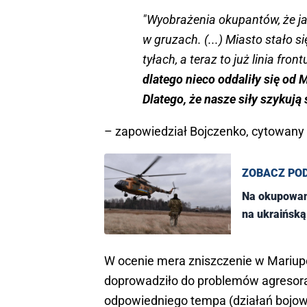
"Wyobrażenia okupantów, że jak
w gruzach. (...) Miasto stało si
tyłach, a teraz to już linia frontu
dlatego nieco oddaliły się od 
Dlatego, że nasze siły szykują
– zapowiedział Bojczenko, cytowany
ZOBACZ PO
Na okupowan
na ukraińsk
W ocenie mera zniszczenie w Mariupo
doprowadziło do problemów agresora 
odpowiedniego tempa (działań bojowy