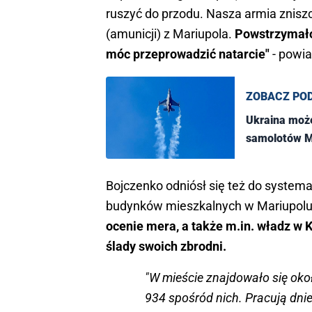
ruszyć do przodu. Nasza armia znis
(amunicji) z Mariupola.
Powstrzymało
móc przeprowadzić natarcie"
- powi
ZOBACZ PO
Ukraina może
samolotów Mi
Bojczenko odniósł się też do syste
budynków mieszkalnych w Mariupolu, 
ocenie mera, a także m.in. władz w 
ślady swoich zbrodni.
"W mieście znajdowało się oko
934 spośród nich. Pracują dni