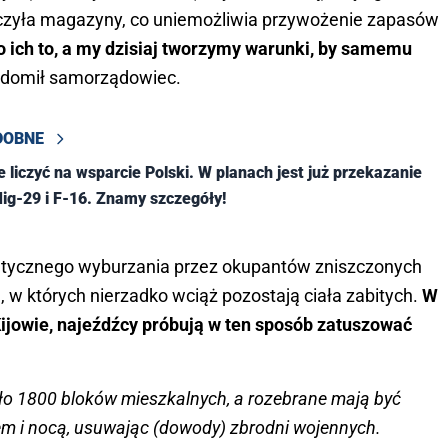
zczyła magazyny, co uniemożliwia przywożenie zapasów
 ich to, a my dzisiaj tworzymy warunki, by samemu
adomił samorządowiec.
DOBNE
 liczyć na wsparcie Polski. W planach jest już przekazanie
g-29 i F-16. Znamy szczegóły!
matycznego wyburzania przez okupantów zniszczonych
w których nierzadko wciąż pozostają ciała zabitych.
W
Kijowie, najeźdźcy próbują w ten sposób zatuszować
ło 1800 bloków mieszkalnych, a rozebrane mają być
em i nocą, usuwając (dowody) zbrodni wojennych.