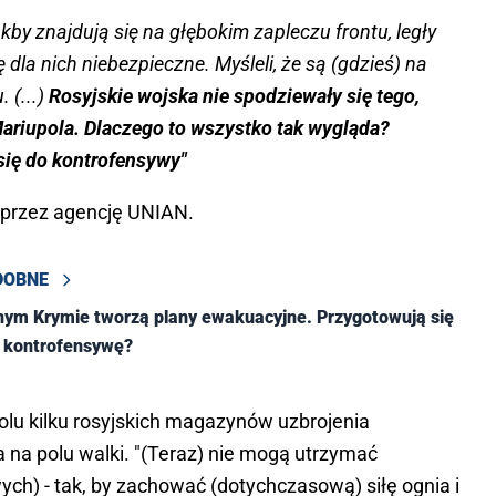
by znajdują się na głębokim zapleczu frontu, legły
ę dla nich niebezpieczne. Myśleli, że są (gdzieś) na
. (...)
Rosyjskie wojska nie spodziewały się tego,
Mariupola. Dlaczego to wszystko tak wygląda?
 się do kontrofensywy"
 przez agencję UNIAN.
DOBNE
ym Krymie tworzą plany ewakuacyjne. Przygotowują się
ą kontrofensywę?
lu kilku rosyjskich magazynów uzbrojenia
na polu walki. "(Teraz) nie mogą utrzymać
ch) - tak, by zachować (dotychczasową) siłę ognia i