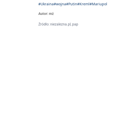
#Ukraina
#wojna
#Putin
#Kreml
#Mariupol
Autor:
mż
Źródło: niezalezna.pl, pap