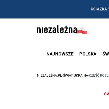
KSIĄŻKA 
NAJNOWSZE
POLSKA
ŚW
NIEZALEŻNA.PL
›
ŚWIAT
›
UKRAINA
›
CZĘŚĆ ROSJ
ŚW