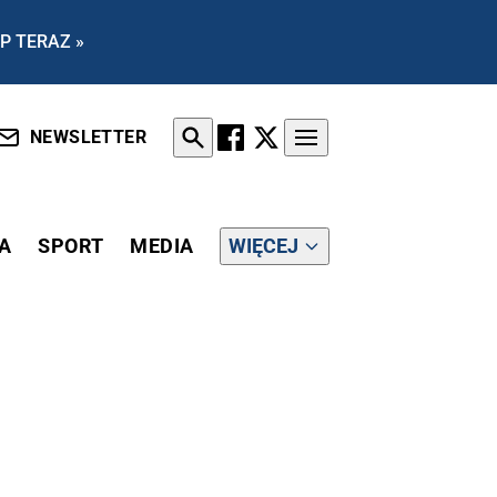
P TERAZ »
NEWSLETTER
A
SPORT
MEDIA
WIĘCEJ
W ODSTRASZAJĄ NAJEŹDŹCÓW