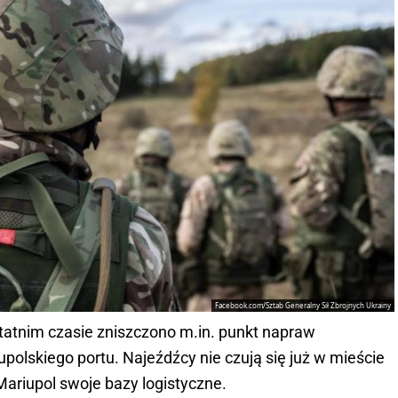
Facebook.com/Sztab Generalny Sił Zbrojnych Ukrainy
atnim czasie zniszczono m.in. punkt napraw
upolskiego portu. Najeźdźcy nie czują się już w mieście
ariupol swoje bazy logistyczne.