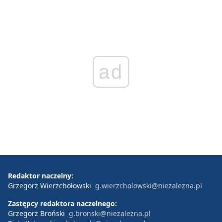
ad
Redaktor naczelny:
Grzegorz Wierzchołowski
g.wierzcholowski@niezalezna.pl
Zastępcy redaktora naczelnego:
Grzegorz Broński
g.bronski@niezalezna.pl