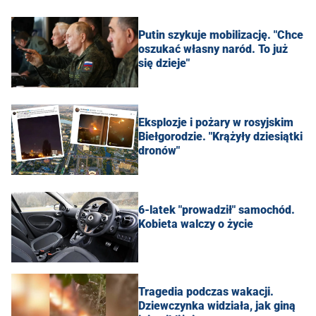
Putin szykuje mobilizację. "Chce
oszukać własny naród. To już
się dzieje"
Eksplozje i pożary w rosyjskim
Biełgorodzie. "Krążyły dziesiątki
dronów"
6-latek "prowadził" samochód.
Kobieta walczy o życie
Tragedia podczas wakacji.
Dziewczynka widziała, jak giną