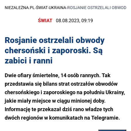
NIEZALEŻNA.PL
›
ŚWIAT
›
UKRAINA
›
ROSJANIE OSTRZELALI OBWODY CH
ŚWIAT
08.08.2023, 09:19
Rosjanie ostrzelali obwody
chersoński i zaporoski. Są
zabici i ranni
Dwie ofiary śmiertelne, 14 osób rannych. Tak
przedstawia się bilans strat ostrzałów obwodów
chersońskiego i zaporoskiego na południu Ukrainy,
jakie miały miejsce w ciągu minionej doby.
Informację te przekazał dziś rano władze tych
dwóch regionów w komunikatach na Telegramie.