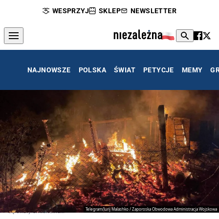
WESPRZYJ
SKLEP
NEWSLETTER
NAJNOWSZE
POLSKA
ŚWIAT
PETYCJE
MEMY
G
Telegram/Jurij Malashko / Zaporoska Obwodowa Administracja Wojskowa
Są ofiary śmiertelne...