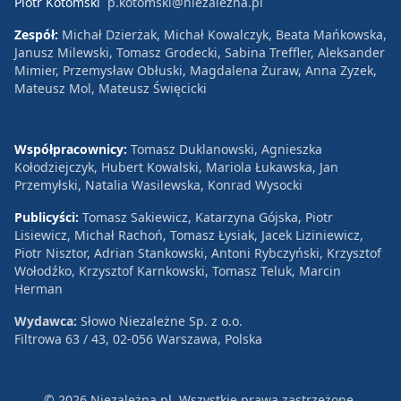
Piotr Kotomski
p.kotomski@niezalezna.pl
Zespół:
Michał Dzierżak, Michał Kowalczyk, Beata Mańkowska,
Janusz Milewski, Tomasz Grodecki, Sabina Treffler, Aleksander
Mimier, Przemysław Obłuski, Magdalena Żuraw, Anna Zyzek,
Mateusz Mol, Mateusz Święcicki
Współpracownicy:
Tomasz Duklanowski, Agnieszka
Kołodziejczyk, Hubert Kowalski, Mariola Łukawska, Jan
Przemyłski, Natalia Wasilewska, Konrad Wysocki
Publicyści:
Tomasz Sakiewicz, Katarzyna Gójska, Piotr
Lisiewicz, Michał Rachoń, Tomasz Łysiak, Jacek Liziniewicz,
Piotr Nisztor, Adrian Stankowski, Antoni Rybczyński, Krzysztof
Wołodźko, Krzysztof Karnkowski, Tomasz Teluk, Marcin
Herman
Wydawca:
Słowo Niezależne Sp. z o.o.
Filtrowa 63 / 43, 02-056 Warszawa, Polska
© 2026 Niezależna.pl. Wszystkie prawa zastrzeżone.