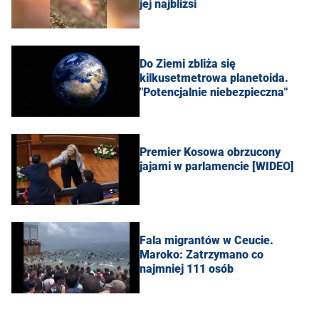
jej najbliżsi
Do Ziemi zbliża się
kilkusetmetrowa planetoida.
"Potencjalnie niebezpieczna"
Premier Kosowa obrzucony
jajami w parlamencie [WIDEO]
Fala migrantów w Ceucie.
Maroko: Zatrzymano co
najmniej 111 osób