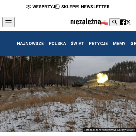
WESPRZYJ
SKLEP
NEWSLETTER
NAJNOWSZE
POLSKA
ŚWIAT
PETYCJE
MEMY
G
Facebook.com/Ministerstwo Obrony Ukrainy