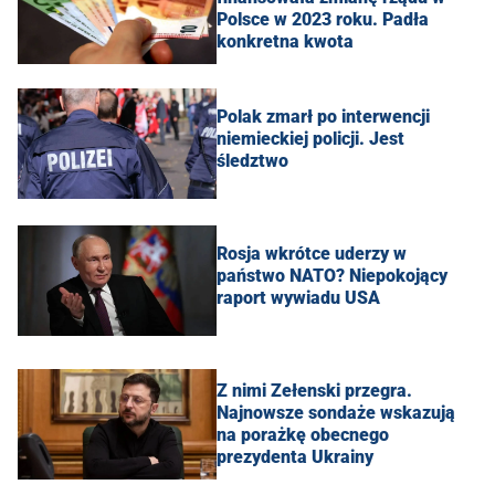
Polsce w 2023 roku. Padła
konkretna kwota
Polak zmarł po interwencji
niemieckiej policji. Jest
śledztwo
Rosja wkrótce uderzy w
państwo NATO? Niepokojący
raport wywiadu USA
Z nimi Zełenski przegra.
Najnowsze sondaże wskazują
na porażkę obecnego
prezydenta Ukrainy