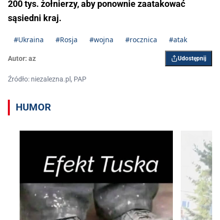
200 tys. żołnierzy, aby ponownie zaatakować
sąsiedni kraj.
#Ukraina
#Rosja
#wojna
#rocznica
#atak
Autor:
az
Udostępnij
Źródło: niezalezna.pl, PAP
HUMOR