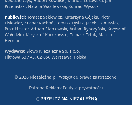
Kołodziejczyk, Hubert Kowalski, Mariola Łukawska, Jan
Przemyłski, Natalia Wasilewska, Konrad Wysocki
Publicyści:
Tomasz Sakiewicz, Katarzyna Gójska, Piotr
Lisiewicz, Michał Rachoń, Tomasz Łysiak, Jacek Liziniewicz,
Piotr Nisztor, Adrian Stankowski, Antoni Rybczyński, Krzysztof
Wołodźko, Krzysztof Karnkowski, Tomasz Teluk, Marcin
Herman
Wydawca:
Słowo Niezależne Sp. z o.o.
Filtrowa 63 / 43, 02-056 Warszawa, Polska
© 2026 Niezależna.pl. Wszystkie prawa zastrzeżone.
Patronat
Reklama
Polityka prywatności
PRZEJDŹ NA NIEZALEŻNĄ