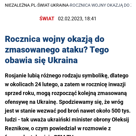
NIEZALEŻNA.PL
›
ŚWIAT
›
UKRAINA
›
ROCZNICA WOJNY OKAZJĄ DO ZM
ŚWIAT
02.02.2023, 18:41
Rocznica wojny okazją do
zmasowanego ataku? Tego
obawia się Ukraina
Rosjanie lubią różnego rodzaju symbolikę, dlatego
w okolicach 24 lutego, a zatem w rocznicę inwazji
sprzed roku, mogą rozpocząć kolejną zmasowaną
ofensywę na Ukrainę. Spodziewamy się, że wróg
jest w stanie wezwać pod broń nawet około 500 tys.
ludzi - tak uważa ukraiński minister obrony Ołeksij
Reznikow, o czym powiedział w rozmowie z