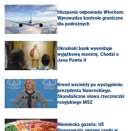
Hiszpania odpowiada Włochom.
Wprowadza kontrole graniczne
dla podróżnych
Ukraiński bank wyemituje
wyjątkową monetę. Chodzi o
Jana Pawła II
Kreml wściekły po wystąpieniu
prezydenta Nawrockiego.
Skandaliczne słowa rzeczniczki
rosyjskiego MSZ
Niemiecka gazeta: UE
finansowała zmianę rządu w