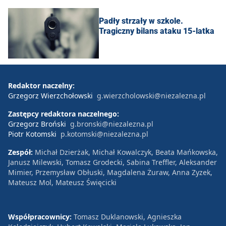
Padły strzały w szkole.
Tragiczny bilans ataku 15-latka
Redaktor naczelny:
Grzegorz Wierzchołowski
g.wierzcholowski@niezalezna.pl
Zastępcy redaktora naczelnego:
Grzegorz Broński
g.bronski@niezalezna.pl
Piotr Kotomski
p.kotomski@niezalezna.pl
Zespół:
Michał Dzierżak, Michał Kowalczyk, Beata Mańkowska,
Janusz Milewski, Tomasz Grodecki, Sabina Treffler, Aleksander
Mimier, Przemysław Obłuski, Magdalena Żuraw, Anna Zyzek,
Mateusz Mol, Mateusz Święcicki
Współpracownicy:
Tomasz Duklanowski, Agnieszka