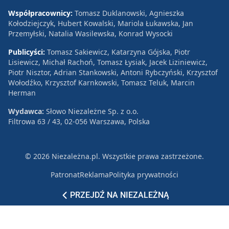
Współpracownicy:
Tomasz Duklanowski, Agnieszka
Kołodziejczyk, Hubert Kowalski, Mariola Łukawska, Jan
Przemyłski, Natalia Wasilewska, Konrad Wysocki
Publicyści:
Tomasz Sakiewicz, Katarzyna Gójska, Piotr
Lisiewicz, Michał Rachoń, Tomasz Łysiak, Jacek Liziniewicz,
Piotr Nisztor, Adrian Stankowski, Antoni Rybczyński, Krzysztof
Wołodźko, Krzysztof Karnkowski, Tomasz Teluk, Marcin
Herman
Wydawca:
Słowo Niezależne Sp. z o.o.
Filtrowa 63 / 43, 02-056 Warszawa, Polska
© 2026 Niezależna.pl. Wszystkie prawa zastrzeżone.
Patronat
Reklama
Polityka prywatności
PRZEJDŹ NA NIEZALEŻNĄ