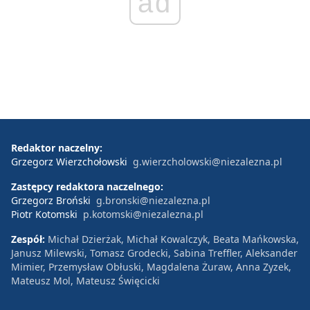
ad
Redaktor naczelny:
Grzegorz Wierzchołowski
g.wierzcholowski@niezalezna.pl
Zastępcy redaktora naczelnego:
Grzegorz Broński
g.bronski@niezalezna.pl
Piotr Kotomski
p.kotomski@niezalezna.pl
Zespół:
Michał Dzierżak, Michał Kowalczyk, Beata Mańkowska,
Janusz Milewski, Tomasz Grodecki, Sabina Treffler, Aleksander
Mimier, Przemysław Obłuski, Magdalena Żuraw, Anna Zyzek,
Mateusz Mol, Mateusz Święcicki