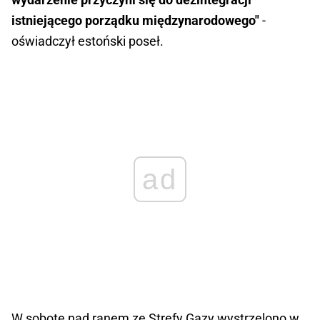
istniejącego porządku międzynarodowego"
-
oświadczył estoński poseł.
ad
W sobotę nad ranem ze Strefy Gazy wystrzelono w