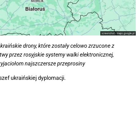
screenshot - maps.google.pl
 ukraińskie drony, które zostały celowo zrzucone z
twy przez rosyjskie systemy walki elektronicznej,
yjaciołom najszczersze przeprosiny
szef ukraińskiej dyplomacji.