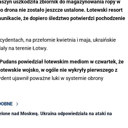
szyn uszkodziła zbiornik do magazynowania ropy w
o drona nie zostało jeszcze ustalone. Łotewski resort
nikacie, że dopiero śledztwo potwierdzi pochodzenie
ydentach, na przełomie kwietnia i maja, ukraińskie
ały na terenie Łotwy.
 Pudans powiedział łotewskim mediom w czwartek, że
 łotewskie wojsko, w ogóle nie wykryły pierwszego z
dent ujawnił poważne luki w systemie obrony
DOBNE
elone nad Moskwą. Ukraina odpowiedziała na ataki na