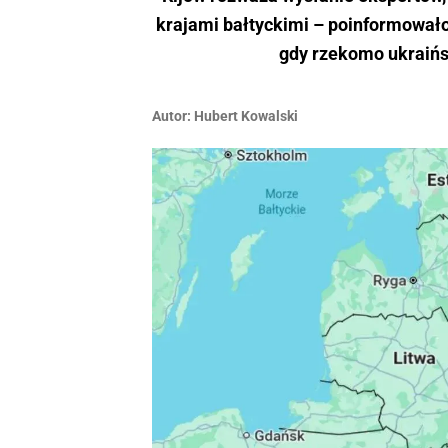
krajami bałtyckimi – poinformowało
gdy rzekomo ukraińsk
Autor:
Hubert Kowalski