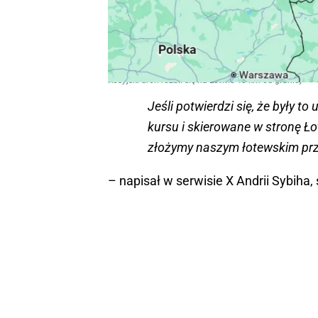
Rosyjski dron rozbił się na Łotwie 40 km od granicy
Jeśli potwierdzi się, że były to
kursu i skierowane w stronę Ło
złożymy naszym łotewskim prz
– napisał w serwisie X Andrii Sybiha, 