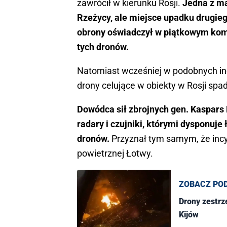
zawrócił w kierunku Rosji.
Jedna z ma
Rzeżycy, ale miejsce upadku drugieg
obrony oświadczył w piątkowym komu
tych dronów.
Natomiast wcześniej w podobnych inc
drony celujące w obiekty w Rosji spad
Dowódca sił zbrojnych gen. Kaspars
radary i czujniki, którymi dysponuje
dronów.
Przyznał tym samym, że incy
powietrznej Łotwy.
ZOBACZ PO
Drony zestrz
Kijów