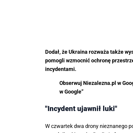
Dodał, że Ukraina rozważa także wy
pomogli wzmocnić ochronę przestrze
incydentami.
Obserwuj Niezalezna.pl w Googl
w Google”
"Incydent ujawnił luki"
W czwartek dwa drony nieznanego poch