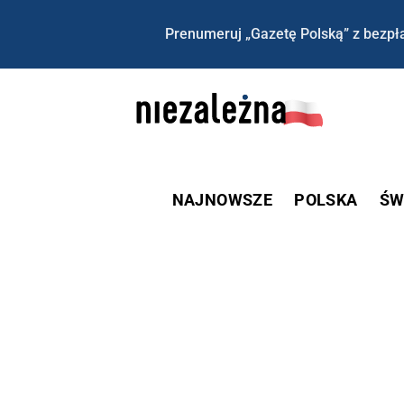
Prenumeruj „Gazetę Polską” z bezpła
NAJNOWSZE
POLSKA
ŚW