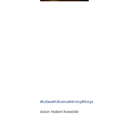
#Łotwa
#Ukraina
#drony
#Rosja
Autor:
Hubert Kowalski