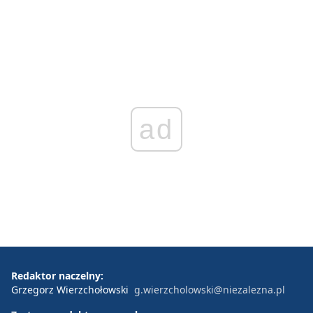
ad
Redaktor naczelny:
Grzegorz Wierzchołowski
g.wierzcholowski@niezalezna.pl