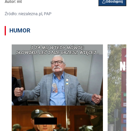
Autor:
mt
Udostępnij
Źródło: niezalezna.pl, PAP
HUMOR