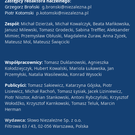
Zastępcy redaktora naczelnego:
Grzegorz Broński
g.bronski@niezalezna.pl
Piotr Kotomski
p.kotomski@niezalezna.pl
Zespół:
Michał Dzierżak, Michał Kowalczyk, Beata Mańkowska,
Janusz Milewski, Tomasz Grodecki, Sabina Treffler, Aleksander
Mimier, Przemysław Obłuski, Magdalena Żuraw, Anna Zyzek,
Mateusz Mol, Mateusz Święcicki
Współpracownicy:
Tomasz Duklanowski, Agnieszka
Kołodziejczyk, Hubert Kowalski, Mariola Łukawska, Jan
Przemyłski, Natalia Wasilewska, Konrad Wysocki
Publicyści:
Tomasz Sakiewicz, Katarzyna Gójska, Piotr
Lisiewicz, Michał Rachoń, Tomasz Łysiak, Jacek Liziniewicz,
Piotr Nisztor, Adrian Stankowski, Antoni Rybczyński, Krzysztof
Wołodźko, Krzysztof Karnkowski, Tomasz Teluk, Marcin
Herman
Wydawca:
Słowo Niezależne Sp. z o.o.
Filtrowa 63 / 43, 02-056 Warszawa, Polska