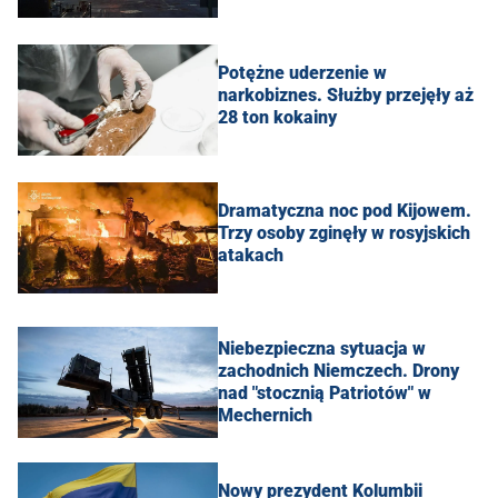
Potężne uderzenie w
narkobiznes. Służby przejęły aż
28 ton kokainy
Dramatyczna noc pod Kijowem.
Trzy osoby zginęły w rosyjskich
atakach
Niebezpieczna sytuacja w
zachodnich Niemczech. Drony
nad "stocznią Patriotów" w
Mechernich
Nowy prezydent Kolumbii