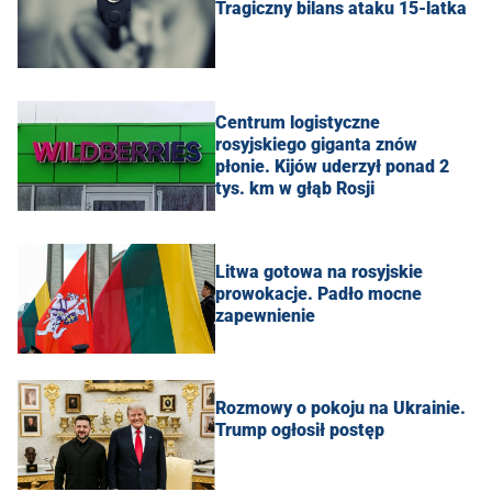
Tragiczny bilans ataku 15-latka
Centrum logistyczne
rosyjskiego giganta znów
płonie. Kijów uderzył ponad 2
tys. km w głąb Rosji
Litwa gotowa na rosyjskie
prowokacje. Padło mocne
zapewnienie
Rozmowy o pokoju na Ukrainie.
Trump ogłosił postęp