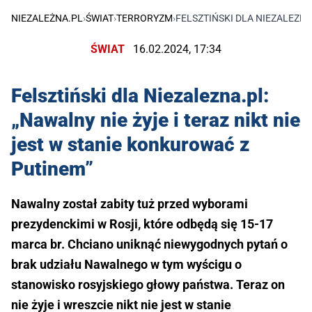
NIEZALEŻNA.PL
›
ŚWIAT
›
TERRORYZM
›
FELSZTIŃSKI DLA NIEZALEZNA
ŚWIAT
16.02.2024, 17:34
Felsztiński dla Niezalezna.pl:
„Nawalny nie żyje i teraz nikt nie
jest w stanie konkurować z
Putinem”
Nawalny został zabity tuż przed wyborami
prezydenckimi w Rosji, które odbędą się 15-17
marca br. Chciano uniknąć niewygodnych pytań o
brak udziału Nawalnego w tym wyścigu o
stanowisko rosyjskiego głowy państwa. Teraz on
nie żyje i wreszcie nikt nie jest w stanie