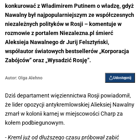
konkurować z Władimirem Putinem o władzę, gdyż
Nawalny był najpopularniejszym ze współczesnych
niezależnych polityków w Rosji – komentuje w
rozmowie z portalem Niezalezna.pl śmierć
Aleksieja Nawalnego dr Jurij Felsztyński,
współautor światowych bestsellerów „Korporacja
Zabójców” oraz „Wysadzić Rosję”.
Autor:
Olga Alehno
Udostępnij
Dziś departament więziennictwa Rosji powiadomił,
że lider opozycji antykremlowskiej Alieksiej Nawalny
zmarł w kolonii karnej w miejscowości Charp za
kołem podbiegunowym.
- Kreml już od dłuższego czasu próbował zabić