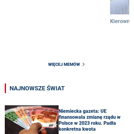
Kierowni
WIĘCEJ MEMÓW
NAJNOWSZE ŚWIAT
Niemiecka gazeta: UE
finansowała zmianę rządu w
Polsce w 2023 roku. Padła
konkretna kwota