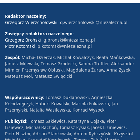
Redaktor naczelny:
Grzegorz Wierzchołowski
g.wierzcholowski@niezalezna.pl
Zastępcy redaktora naczelnego:
Grzegorz Broński
g.bronski@niezalezna.pl
Piotr Kotomski
p.kotomski@niezalezna.pl
Zespół:
Michał Dzierżak, Michał Kowalczyk, Beata Mańkowska,
Janusz Milewski, Tomasz Grodecki, Sabina Treffler, Aleksander
Mimier, Przemysław Obłuski, Magdalena Żuraw, Anna Zyzek,
Mateusz Mol, Mateusz Święcicki
Współpracownicy:
Tomasz Duklanowski, Agnieszka
Kołodziejczyk, Hubert Kowalski, Mariola Łukawska, Jan
Przemyłski, Natalia Wasilewska, Konrad Wysocki
Publicyści:
Tomasz Sakiewicz, Katarzyna Gójska, Piotr
Lisiewicz, Michał Rachoń, Tomasz Łysiak, Jacek Liziniewicz,
Piotr Nisztor, Adrian Stankowski, Antoni Rybczyński, Krzysztof
Wołodźko, Krzysztof Karnkowski, Tomasz Teluk, Marcin