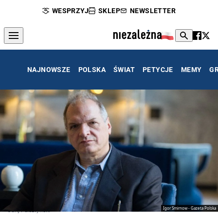
WESPRZYJ
SKLEP
NEWSLETTER
NAJNOWSZE
POLSKA
ŚWIAT
PETYCJE
MEMY
G
Igor Smirnow - Gazeta Polska
Jurij Felsztyński