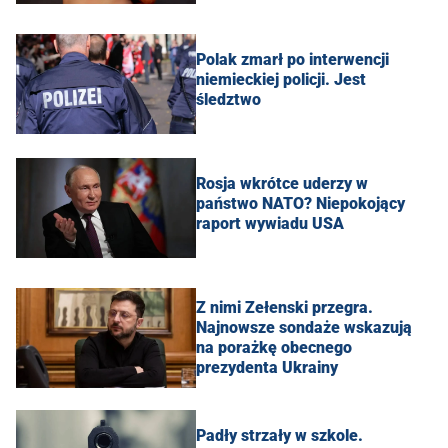
Polak zmarł po interwencji
niemieckiej policji. Jest
śledztwo
Rosja wkrótce uderzy w
państwo NATO? Niepokojący
raport wywiadu USA
Z nimi Zełenski przegra.
Najnowsze sondaże wskazują
na porażkę obecnego
prezydenta Ukrainy
Padły strzały w szkole.