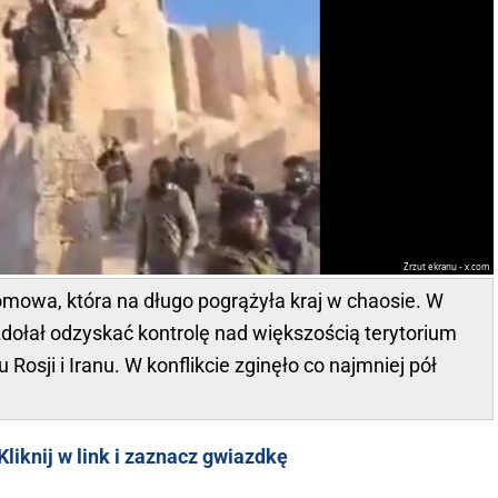
Zrzut ekranu - x.com
omowa, która na długo pogrążyła kraj w chaosie. W
dołał odzyskać kontrolę nad większością terytorium
 Rosji i Iranu. W konflikcie zginęło co najmniej pół
liknij w link i zaznacz gwiazdkę