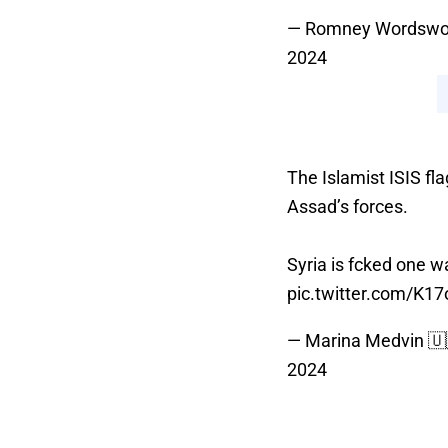
— Romney Wordswo
2024
The Islamist ISIS fl
Assad’s forces.
Syria is fcked one w
pic.twitter.com/K1
— Marina Medvin 
2024