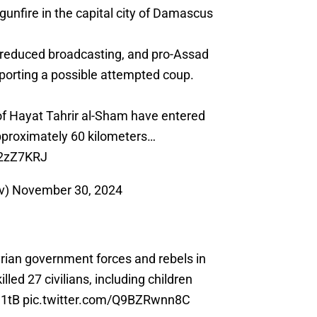
gunfire in the capital city of Damascus
s reduced broadcasting, and pro-Assad
eporting a possible attempted coup.
 of Hayat Tahrir al-Sham have entered
proximately 60 kilometers…
z2zZ7KRJ
v)
November 30, 2024
rian government forces and rebels in
lled 27 civilians, including children
w1tB
pic.twitter.com/Q9BZRwnn8C