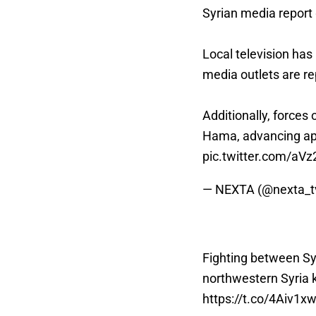
Syrian media report 
Local television ha
media outlets are r
Additionally, forces
Hama, advancing ap
pic.twitter.com/aV
— NEXTA (@nexta_t
Fighting between Sy
northwestern Syria ki
https://t.co/4Aiv1x