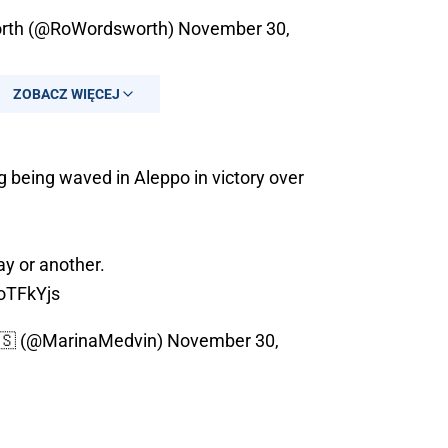
rth (@RoWordsworth)
November 30,
ZOBACZ WIĘCEJ
ag being waved in Aleppo in victory over
ay or another.
7oTFkYjs
🇸 (@MarinaMedvin)
November 30,