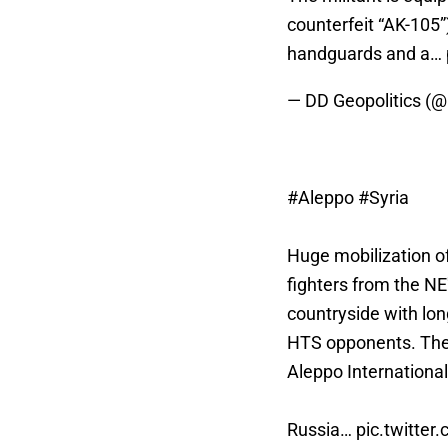
counterfeit “AK-105
handguards and a…
— DD Geopolitics (
#Aleppo
#Syria
Huge mobilization o
fighters from the NE
countryside with lon
HTS opponents. The
Aleppo International
Russia…
pic.twitte