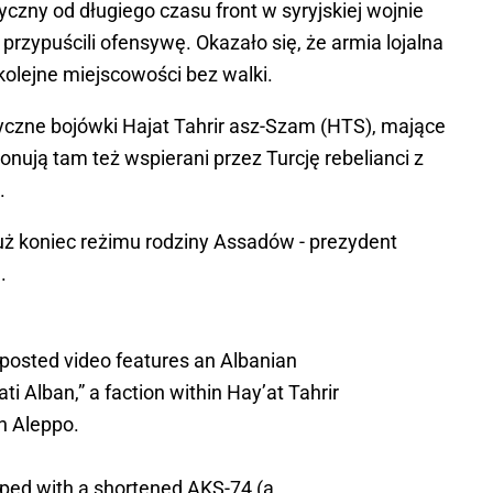
yczny od długiego czasu front w syryjskiej wojnie
przypuścili ofensywę. Okazało się, że armia lojalna
olejne miejscowości bez walki.
yczne bojówki Hajat Tahrir asz-Szam (HTS), mające
jonują tam też wspierani przez Turcję rebelianci z
.
już koniec reżimu rodziny Assadów - prezydent
.
 posted video features an Albanian
ti Alban,” a faction within Hay’at Tahrir
n Aleppo.
pped with a shortened AKS-74 (a