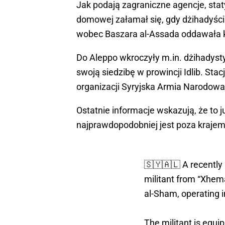
Jak podają zagraniczne agencje, stat
domowej załamał się, gdy dżihadyści 
wobec Baszara al-Assada oddawała k
Do Aleppo wkroczyły m.in. dżihadyst
swoją siedzibę w prowincji Idlib. Stac
organizacji Syryjska Armia Narodowa
Ostatnie informacje wskazują, że to 
najprawdopodobniej jest poza krajem
🇸🇾🇦🇱 A recently
militant from “Xhema
al-Sham, operating i
The militant is equi