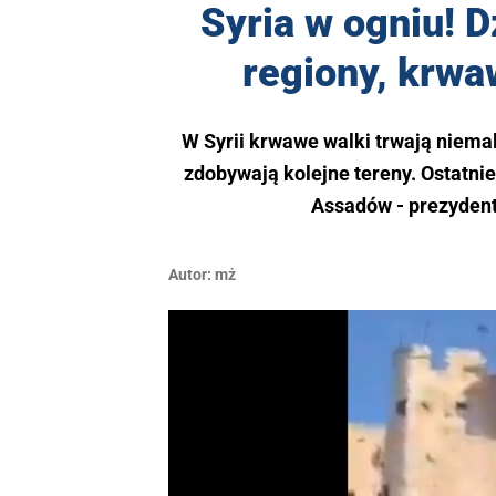
Syria w ogniu! D
regiony, krwa
W Syrii krwawe walki trwają niemal
zdobywają kolejne tereny. Ostatnie
Assadów - prezydent
Autor:
mż