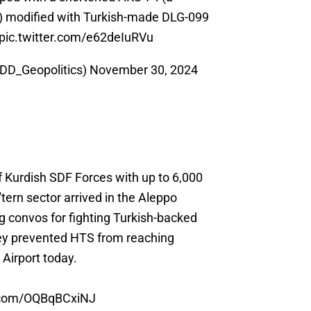
”) modified with Turkish-made DLG-099
pic.twitter.com/e62deIuRVu
@DD_Geopolitics)
November 30, 2024
f Kurdish SDF Forces with up to 6,000
'tern sector arrived in the Aleppo
g convos for fighting Turkish-backed
y prevented HTS from reaching
 Airport today.
r.com/OQBqBCxiNJ