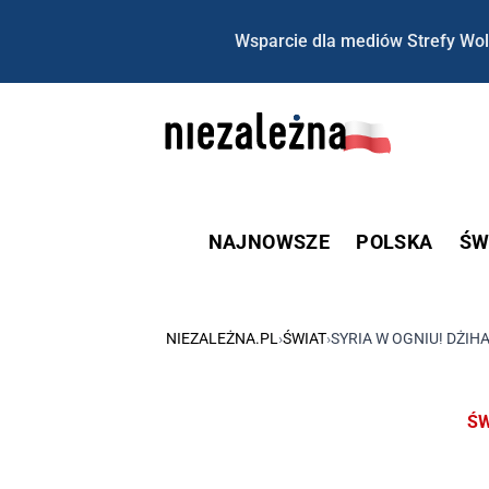
Wsparcie dla mediów Strefy Wol
NAJNOWSZE
POLSKA
ŚW
NIEZALEŻNA.PL
›
ŚWIAT
›
SYRIA W OGNIU! DŻI
ŚW