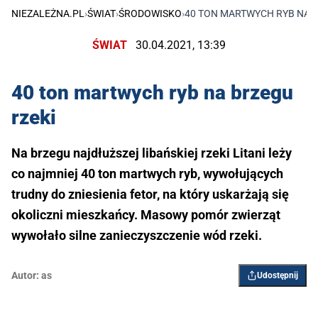
NIEZALEŻNA.PL
›
ŚWIAT
›
ŚRODOWISKO
›
40 TON MARTWYCH RYB NA B
ŚWIAT
30.04.2021, 13:39
40 ton martwych ryb na brzegu
rzeki
Na brzegu najdłuższej libańskiej rzeki Litani leży
co najmniej 40 ton martwych ryb, wywołujących
trudny do zniesienia fetor, na który uskarżają się
okoliczni mieszkańcy. Masowy pomór zwierząt
wywołało silne zanieczyszczenie wód rzeki.
Autor:
as
Udostępnij