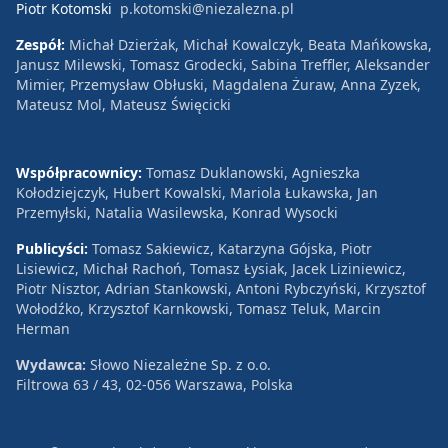
Piotr Kotomski
p.kotomski@niezalezna.pl
Zespół:
Michał Dzierżak, Michał Kowalczyk, Beata Mańkowska,
Janusz Milewski, Tomasz Grodecki, Sabina Treffler, Aleksander
Mimier, Przemysław Obłuski, Magdalena Żuraw, Anna Zyzek,
Mateusz Mol, Mateusz Święcicki
Współpracownicy:
Tomasz Duklanowski, Agnieszka
Kołodziejczyk, Hubert Kowalski, Mariola Łukawska, Jan
Przemyłski, Natalia Wasilewska, Konrad Wysocki
Publicyści:
Tomasz Sakiewicz, Katarzyna Gójska, Piotr
Lisiewicz, Michał Rachoń, Tomasz Łysiak, Jacek Liziniewicz,
Piotr Nisztor, Adrian Stankowski, Antoni Rybczyński, Krzysztof
Wołodźko, Krzysztof Karnkowski, Tomasz Teluk, Marcin
Herman
Wydawca:
Słowo Niezależne Sp. z o.o.
Filtrowa 63 / 43, 02-056 Warszawa, Polska