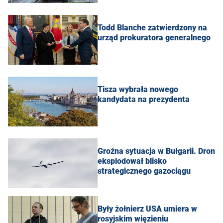
Todd Blanche zatwierdzony na
urząd prokuratora generalnego
Tisza wybrała nowego
kandydata na prezydenta
Groźna sytuacja w Bułgarii. Dron
eksplodował blisko
strategicznego gazociągu
Były żołnierz USA umiera w
rosyjskim więzieniu