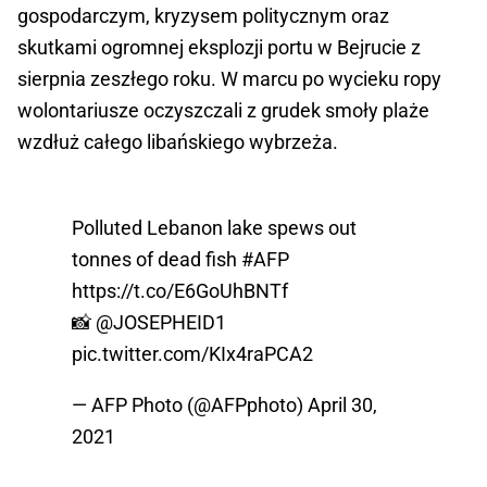
gospodarczym, kryzysem politycznym oraz
skutkami ogromnej eksplozji portu w Bejrucie z
sierpnia zeszłego roku. W marcu po wycieku ropy
wolontariusze oczyszczali z grudek smoły plaże
wzdłuż całego libańskiego wybrzeża.
Polluted Lebanon lake spews out
tonnes of dead fish
#AFP
https://t.co/E6GoUhBNTf
📸
@JOSEPHEID1
pic.twitter.com/KIx4raPCA2
— AFP Photo (@AFPphoto)
April 30,
2021