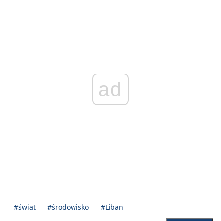
ad
#świat
#środowisko
#Liban