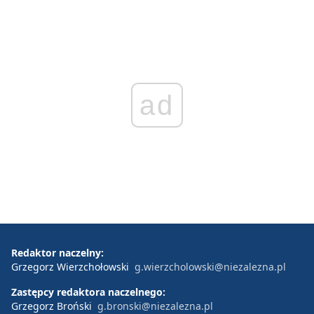
ad
Redaktor naczelny:
Grzegorz Wierzchołowski
g.wierzcholowski@niezalezna.pl
Zastępcy redaktora naczelnego:
Grzegorz Broński
g.bronski@niezalezna.pl