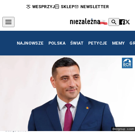
WESPRZYJ
SKLEP
NEWSLETTER
NAJNOWSZE
POLSKA
ŚWIAT
PETYCJE
MEMY
G
@ecrgroup - x.com
George Simion