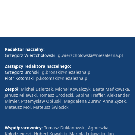
Redaktor naczelny:
Grzegorz Wierzchołowski
g.wierzcholowski@niezalezna.pl
Zastępcy redaktora naczelnego:
Grzegorz Broński
g.bronski@niezalezna.pl
Piotr Kotomski
p.kotomski@niezalezna.pl
Zespół:
Michał Dzierżak, Michał Kowalczyk, Beata Mańkowska,
Janusz Milewski, Tomasz Grodecki, Sabina Treffler, Aleksander
Mimier, Przemysław Obłuski, Magdalena Żuraw, Anna Zyzek,
Mateusz Mol, Mateusz Święcicki
Współpracownicy:
Tomasz Duklanowski, Agnieszka
Kołodziejczyk, Hubert Kowalski, Mariola Łukawska, Jan