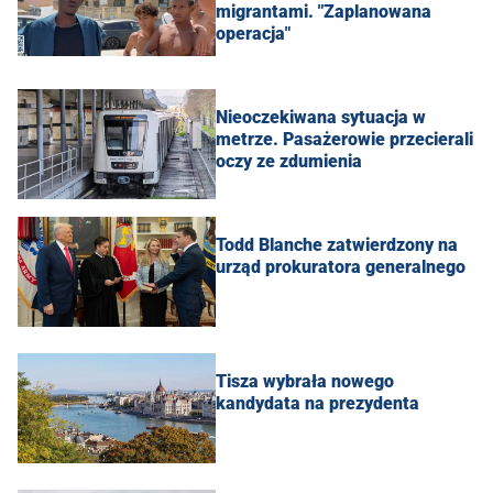
migrantami. "Zaplanowana
operacja"
Nieoczekiwana sytuacja w
metrze. Pasażerowie przecierali
oczy ze zdumienia
Todd Blanche zatwierdzony na
urząd prokuratora generalnego
Tisza wybrała nowego
kandydata na prezydenta