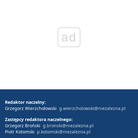
ad
Redaktor naczelny:
Grzegorz Wierzchołowski
g.wierzcholowski@niezalezna.pl
Zastępcy redaktora naczelnego:
Grzegorz Broński
g.bronski@niezalezna.pl
Piotr Kotomski
p.kotomski@niezalezna.pl