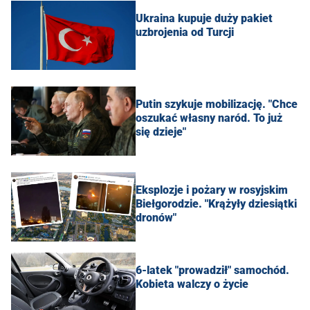
Ukraina kupuje duży pakiet
uzbrojenia od Turcji
Putin szykuje mobilizację. "Chce
oszukać własny naród. To już
się dzieje"
Eksplozje i pożary w rosyjskim
Biełgorodzie. "Krążyły dziesiątki
dronów"
6-latek "prowadził" samochód.
Kobieta walczy o życie