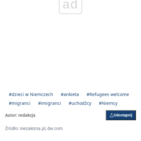
ad
#dzieci w Niemczech
#ankieta
#Refugees welcome
#migranci
#imigranci
#uchodźcy
#Niemcy
Autor:
redakcja
Udostępnij
Źródło: niezalezna.pl, dw.com