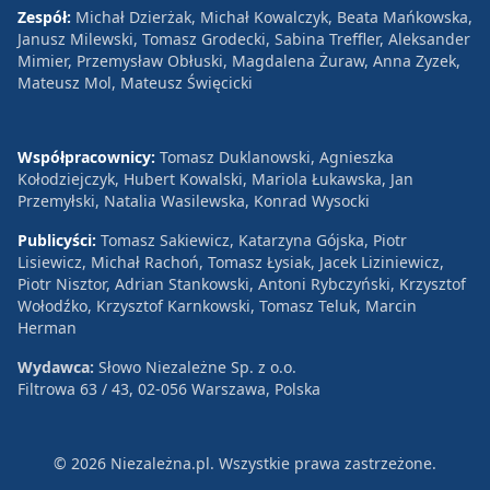
Zespół:
Michał Dzierżak, Michał Kowalczyk, Beata Mańkowska,
Janusz Milewski, Tomasz Grodecki, Sabina Treffler, Aleksander
Mimier, Przemysław Obłuski, Magdalena Żuraw, Anna Zyzek,
Mateusz Mol, Mateusz Święcicki
Współpracownicy:
Tomasz Duklanowski, Agnieszka
Kołodziejczyk, Hubert Kowalski, Mariola Łukawska, Jan
Przemyłski, Natalia Wasilewska, Konrad Wysocki
Publicyści:
Tomasz Sakiewicz, Katarzyna Gójska, Piotr
Lisiewicz, Michał Rachoń, Tomasz Łysiak, Jacek Liziniewicz,
Piotr Nisztor, Adrian Stankowski, Antoni Rybczyński, Krzysztof
Wołodźko, Krzysztof Karnkowski, Tomasz Teluk, Marcin
Herman
Wydawca:
Słowo Niezależne Sp. z o.o.
Filtrowa 63 / 43, 02-056 Warszawa, Polska
© 2026 Niezależna.pl. Wszystkie prawa zastrzeżone.