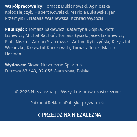
Współpracownicy:
Tomasz Duklanowski, Agnieszka
Kołodziejczyk, Hubert Kowalski, Mariola Łukawska, Jan
Przemyłski, Natalia Wasilewska, Konrad Wysocki
Publicyści:
Tomasz Sakiewicz, Katarzyna Gójska, Piotr
Lisiewicz, Michał Rachoń, Tomasz Łysiak, Jacek Liziniewicz,
Piotr Nisztor, Adrian Stankowski, Antoni Rybczyński, Krzysztof
Wołodźko, Krzysztof Karnkowski, Tomasz Teluk, Marcin
Herman
Wydawca:
Słowo Niezależne Sp. z o.o.
Filtrowa 63 / 43, 02-056 Warszawa, Polska
© 2026 Niezależna.pl. Wszystkie prawa zastrzeżone.
Patronat
Reklama
Polityka prywatności
PRZEJDŹ NA NIEZALEŻNĄ