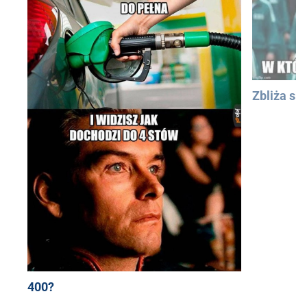
Zbliża się
400?