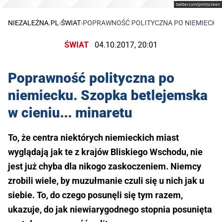
twitter.com/printscreen
NIEZALEŻNA.PL
›
ŚWIAT
›
POPRAWNOŚĆ POLITYCZNA PO NIEMIECKU. 
ŚWIAT
04.10.2017, 20:01
Poprawność polityczna po
niemiecku. Szopka betlejemska
w cieniu... minaretu
To, że centra niektórych niemieckich miast
wyglądają jak te z krajów Bliskiego Wschodu, nie
jest już chyba dla nikogo zaskoczeniem. Niemcy
zrobili wiele, by muzułmanie czuli się u nich jak u
siebie. To, do czego posunęli się tym razem,
ukazuje, do jak niewiarygodnego stopnia posunięta