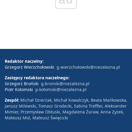
Redaktor naczelny:
Grzegorz Wierzchołowski
g.wierzcholowski@niezalezna.pl
Zastępcy redaktora naczelnego:
Grzegorz Broński
g.bronski@niezalezna.pl
Piotr Kotomski
p.kotomski@niezalezna.pl
Zespół:
Michał Dzierżak, Michał Kowalczyk, Beata Mańkowska,
Janusz Milewski, Tomasz Grodecki, Sabina Treffler, Aleksander
Mimier, Przemysław Obłuski, Magdalena Żuraw, Anna Zyzek,
Mateusz Mol, Mateusz Święcicki