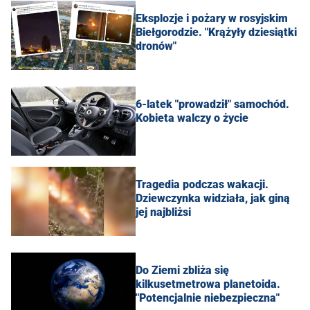
Eksplozje i pożary w rosyjskim
Biełgorodzie. "Krążyły dziesiątki
dronów"
6-latek "prowadził" samochód.
Kobieta walczy o życie
Tragedia podczas wakacji.
Dziewczynka widziała, jak giną
jej najbliżsi
Do Ziemi zbliża się
kilkusetmetrowa planetoida.
"Potencjalnie niebezpieczna"