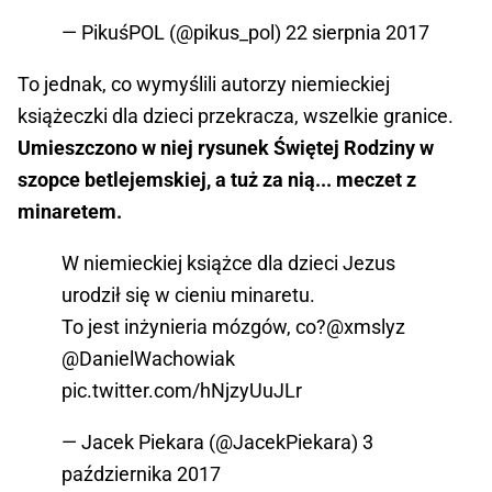
— PikuśPOL (@pikus_pol)
22 sierpnia 2017
To jednak, co wymyślili autorzy niemieckiej
książeczki dla dzieci przekracza, wszelkie granice.
Umieszczono w niej rysunek Świętej Rodziny w
szopce betlejemskiej, a tuż za nią... meczet z
minaretem.
W niemieckiej książce dla dzieci Jezus
urodził się w cieniu minaretu.
To jest inżynieria mózgów, co?
@xmslyz
@DanielWachowiak
pic.twitter.com/hNjzyUuJLr
— Jacek Piekara (@JacekPiekara)
3
października 2017