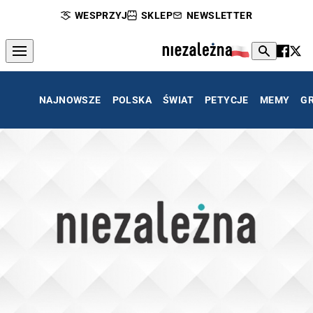
WESPRZYJ
SKLEP
NEWSLETTER
NAJNOWSZE
POLSKA
ŚWIAT
PETYCJE
MEMY
G