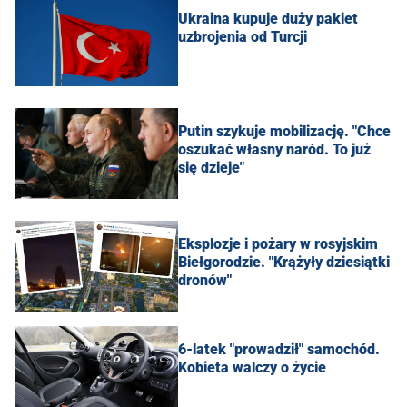
Ukraina kupuje duży pakiet
uzbrojenia od Turcji
Putin szykuje mobilizację. "Chce
oszukać własny naród. To już
się dzieje"
Eksplozje i pożary w rosyjskim
Biełgorodzie. "Krążyły dziesiątki
dronów"
6-latek "prowadził" samochód.
Kobieta walczy o życie