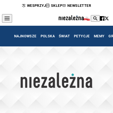
WESPRZYJ
SKLEP
NEWSLETTER
NAJNOWSZE
POLSKA
ŚWIAT
PETYCJE
MEMY
G