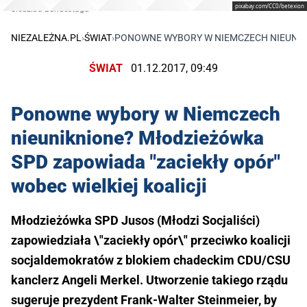
pixabay.com/CC0/betexion
Siedziba Bundestagu
NIEZALEŻNA.PL
›
ŚWIAT
›
PONOWNE WYBORY W NIEMCZECH NIEUNIKN
ŚWIAT
01.12.2017, 09:49
Ponowne wybory w Niemczech
nieuniknione? Młodzieżówka
SPD zapowiada "zaciekły opór"
wobec wielkiej koalicji
Młodzieżówka SPD Jusos (Młodzi Socjaliści)
zapowiedziała \"zaciekły opór\" przeciwko koalicji
socjaldemokratów z blokiem chadeckim CDU/CSU
kanclerz Angeli Merkel. Utworzenie takiego rządu
sugeruje prezydent Frank-Walter Steinmeier, by