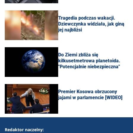
Tragedia podczas wakacji.
Dziewczynka widziała, jak giną
jej najbliżsi
Do Ziemi zbliża się
kilkusetmetrowa planetoida.
"Potencjalnie niebezpieczna"
Premier Kosowa obrzucony
jajami w parlamencie [WIDEO]
Redaktor naczelny: