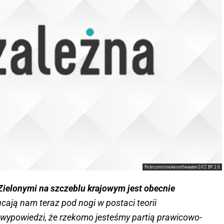
flickr.com/smokeonthewater2/CC BY 2.0
Zielonymi na szczeblu krajowym jest obecnie
zucają nam teraz pod nogi w postaci teorii
 wypowiedzi, że rzekomo jesteśmy partią prawicowo-