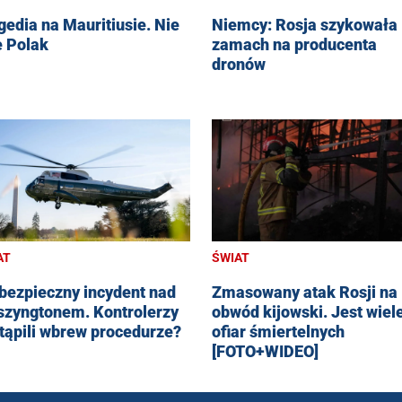
gedia na Mauritiusie. Nie
Niemcy: Rosja szykowała
e Polak
zamach na producenta
dronów
AT
ŚWIAT
bezpieczny incydent nad
Zmasowany atak Rosji na
zyngtonem. Kontrolerzy
obwód kijowski. Jest wiel
tąpili wbrew procedurze?
ofiar śmiertelnych
[FOTO+WIDEO]