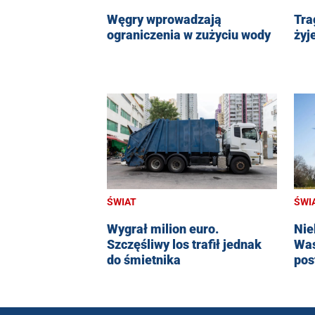
Węgry wprowadzają
Tra
ograniczenia w zużyciu wody
żyj
ŚWIAT
ŚWI
Wygrał milion euro.
Nie
Szczęśliwy los trafił jednak
Was
do śmietnika
pos