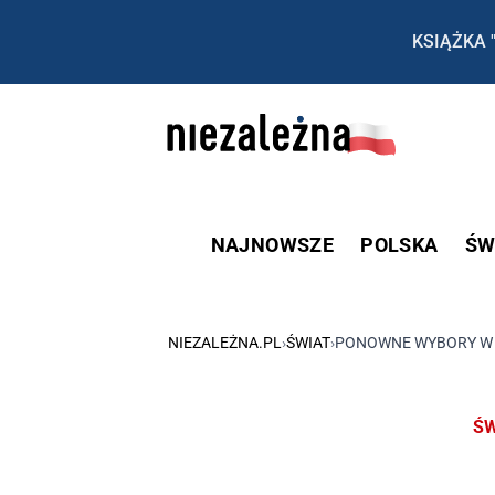
KSIĄŻKA 
NAJNOWSZE
POLSKA
ŚW
NIEZALEŻNA.PL
›
ŚWIAT
›
PONOWNE WYBORY W N
ŚW