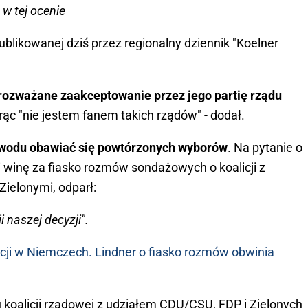
w tej ocenie
ublikowanej dziś przez regionalny dziennik "Koelner
 rozważane zaakceptowanie przez jego partię rządu
orąc "nie jestem fanem takich rządów" - dodał.
wodu obawiać się powtórzonych wyborów
. Na pytanie o
 winę za fiasko rozmów sondażowych o koalicji z
Zielonymi, odparł:
naszej decyzji".
ji w Niemczech. Lindner o fiasko rozmów obwinia
alicji rządowej z udziałem CDU/CSU, FDP i Zielonych