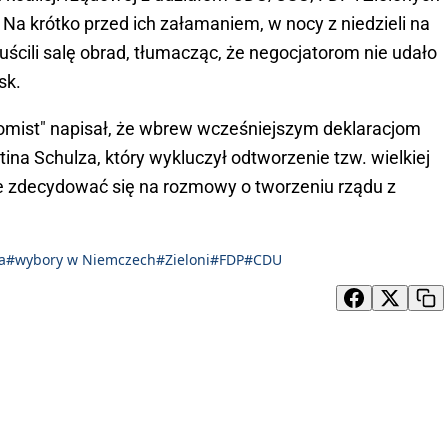
Na krótko przed ich załamaniem, w nocy z niedzieli na
uścili salę obrad, tłumacząc, że negocjatorom nie udało
sk.
nomist" napisał, że wbrew wcześniejszym deklaracjom
na Schulza, który wykluczył odtworzenie tzw. wielkiej
oże zdecydować się na rozmowy o tworzeniu rządu z
a
#wybory w Niemczech
#Zieloni
#FDP
#CDU