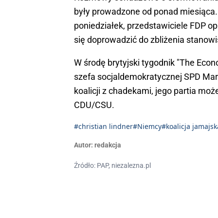
były prowadzone od ponad miesiąca. 
poniedziałek, przedstawiciele FDP op
się doprowadzić do zbliżenia stanowi
W środę brytyjski tygodnik "The Eco
szefa socjaldemokratycznej SPD Marti
koalicji z chadekami, jego partia m
CDU/CSU.
#christian lindner
#Niemcy
#koalicja jamajsk
Autor:
redakcja
Źródło: PAP, niezalezna.pl