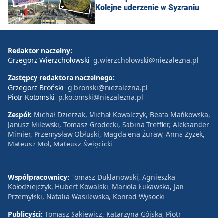
Kolejne uderzenie w Syzraniu
Redaktor naczelny:
Grzegorz Wierzchołowski
g.wierzcholowski@niezalezna.pl
Zastępcy redaktora naczelnego:
Grzegorz Broński
g.bronski@niezalezna.pl
Piotr Kotomski
p.kotomski@niezalezna.pl
Zespół:
Michał Dzierżak, Michał Kowalczyk, Beata Mańkowska,
Janusz Milewski, Tomasz Grodecki, Sabina Treffler, Aleksander
Mimier, Przemysław Obłuski, Magdalena Żuraw, Anna Zyzek,
Mateusz Mol, Mateusz Święcicki
Współpracownicy:
Tomasz Duklanowski, Agnieszka
Kołodziejczyk, Hubert Kowalski, Mariola Łukawska, Jan
Przemyłski, Natalia Wasilewska, Konrad Wysocki
Publicyści:
Tomasz Sakiewicz, Katarzyna Gójska, Piotr