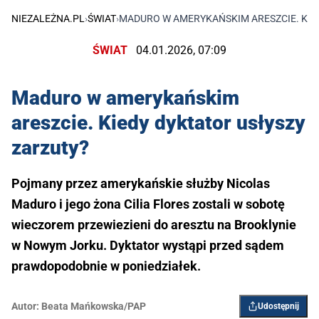
NIEZALEŻNA.PL
›
ŚWIAT
›
MADURO W AMERYKAŃSKIM ARESZCIE. KIE
ŚWIAT
04.01.2026, 07:09
Maduro w amerykańskim
areszcie. Kiedy dyktator usłyszy
zarzuty?
Pojmany przez amerykańskie służby Nicolas
Maduro i jego żona Cilia Flores zostali w sobotę
wieczorem przewiezieni do aresztu na Brooklynie
w Nowym Jorku. Dyktator wystąpi przed sądem
prawdopodobnie w poniedziałek.
Autor:
Beata Mańkowska/PAP
Udostępnij