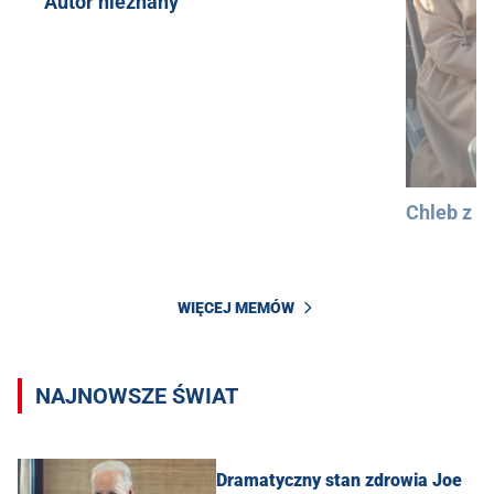
Autor nieznany
Chleb z 
WIĘCEJ MEMÓW
NAJNOWSZE ŚWIAT
Dramatyczny stan zdrowia Joe