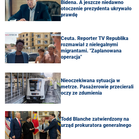
Bidena. A jeszcze niedawno
otoczenie prezydenta ukrywało
prawdę
Ceuta. Reporter TV Republika
rozmawiał z nielegalnymi
migrantami. "Zaplanowana
operacja"
Nieoczekiwana sytuacja w
metrze. Pasażerowie przecierali
oczy ze zdumienia
Todd Blanche zatwierdzony na
urząd prokuratora generalnego