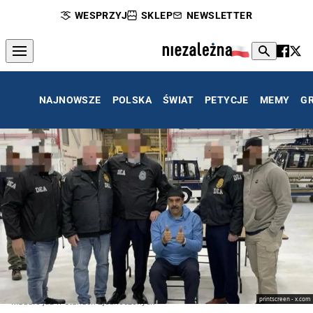
WESPRZYJ
SKLEP
NEWSLETTER
NAJNOWSZE
POLSKA
ŚWIAT
PETYCJE
MEMY
G
printscreen - x.com
Maduro już w Stanach Zjednoczonych