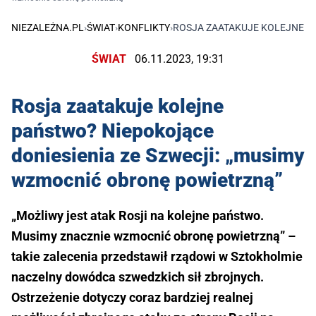
NIEZALEŻNA.PL
›
ŚWIAT
›
KONFLIKTY
›
ROSJA ZAATAKUJE KOLEJNE P
ŚWIAT
06.11.2023, 19:31
Rosja zaatakuje kolejne
państwo? Niepokojące
doniesienia ze Szwecji: „musimy
wzmocnić obronę powietrzną”
„Możliwy jest atak Rosji na kolejne państwo.
Musimy znacznie wzmocnić obronę powietrzną” –
takie zalecenia przedstawił rządowi w Sztokholmie
naczelny dowódca szwedzkich sił zbrojnych.
Ostrzeżenie dotyczy coraz bardziej realnej