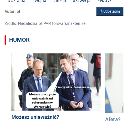
#Ukraina
#wojna
#Rosja
#Szwecja
#NATO
Autor:
pł
Udostępnij
Źródło: Niezalezna.pl, PAP, forsvarsmakten.se
HUMOR
Możesz unieważnić?
Afera?