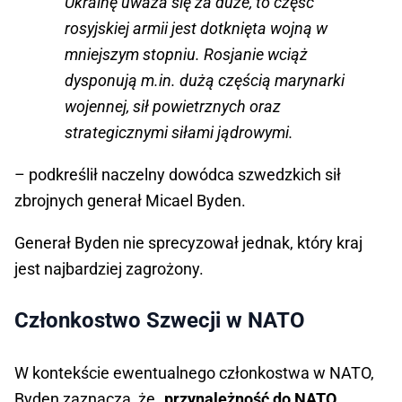
Ukrainę uważa się za duże, to część
rosyjskiej armii jest dotknięta wojną w
mniejszym stopniu. Rosjanie wciąż
dysponują m.in. dużą częścią marynarki
wojennej, sił powietrznych oraz
strategicznymi siłami jądrowymi.
– podkreślił naczelny dowódca szwedzkich sił
zbrojnych generał Micael Byden.
Generał Byden nie sprecyzował jednak, który kraj
jest najbardziej zagrożony.
Członkostwo Szwecji w NATO
W kontekście ewentualnego członkostwa w NATO,
Byden zaznacza, że „
przynależność do NATO