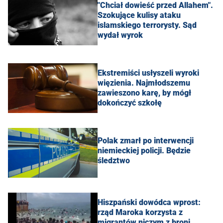
"Chciał dowieść przed Allahem".
Szokujące kulisy ataku
islamskiego terrorysty. Sąd
wydał wyrok
Ekstremiści usłyszeli wyroki
więzienia. Najmłodszemu
zawieszono karę, by mógł
dokończyć szkołę
Polak zmarł po interwencji
niemieckiej policji. Będzie
śledztwo
Hiszpański dowódca wprost:
rząd Maroka korzysta z
migrantów niczym z broni