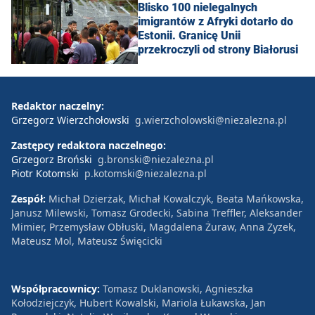
Blisko 100 nielegalnych
imigrantów z Afryki dotarło do
Estonii. Granicę Unii
przekroczyli od strony Białorusi
Redaktor naczelny:
Grzegorz Wierzchołowski
g.wierzcholowski@niezalezna.pl
Zastępcy redaktora naczelnego:
Grzegorz Broński
g.bronski@niezalezna.pl
Piotr Kotomski
p.kotomski@niezalezna.pl
Zespół:
Michał Dzierżak, Michał Kowalczyk, Beata Mańkowska,
Janusz Milewski, Tomasz Grodecki, Sabina Treffler, Aleksander
Mimier, Przemysław Obłuski, Magdalena Żuraw, Anna Zyzek,
Mateusz Mol, Mateusz Święcicki
Współpracownicy:
Tomasz Duklanowski, Agnieszka
Kołodziejczyk, Hubert Kowalski, Mariola Łukawska, Jan