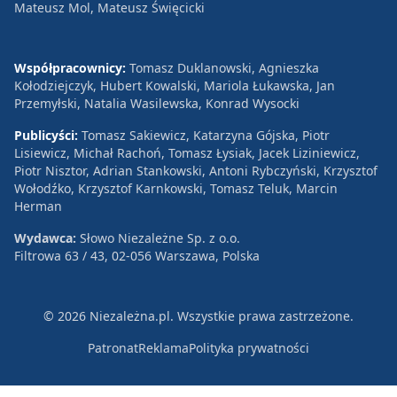
Mateusz Mol, Mateusz Święcicki
Współpracownicy:
Tomasz Duklanowski, Agnieszka
Kołodziejczyk, Hubert Kowalski, Mariola Łukawska, Jan
Przemyłski, Natalia Wasilewska, Konrad Wysocki
Publicyści:
Tomasz Sakiewicz, Katarzyna Gójska, Piotr
Lisiewicz, Michał Rachoń, Tomasz Łysiak, Jacek Liziniewicz,
Piotr Nisztor, Adrian Stankowski, Antoni Rybczyński, Krzysztof
Wołodźko, Krzysztof Karnkowski, Tomasz Teluk, Marcin
Herman
Wydawca:
Słowo Niezależne Sp. z o.o.
Filtrowa 63 / 43, 02-056 Warszawa, Polska
© 2026 Niezależna.pl. Wszystkie prawa zastrzeżone.
Patronat
Reklama
Polityka prywatności