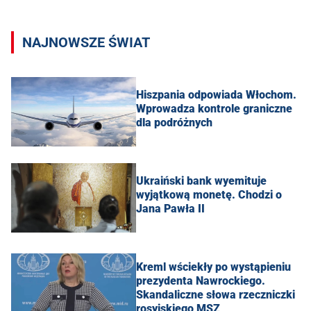
NAJNOWSZE ŚWIAT
Hiszpania odpowiada Włochom.
Wprowadza kontrole graniczne
dla podróżnych
Ukraiński bank wyemituje
wyjątkową monetę. Chodzi o
Jana Pawła II
Kreml wściekły po wystąpieniu
prezydenta Nawrockiego.
Skandaliczne słowa rzeczniczki
rosyjskiego MSZ