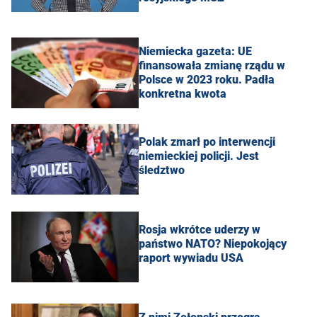
Niemiecka gazeta: UE
finansowała zmianę rządu w
Polsce w 2023 roku. Padła
konkretna kwota
Polak zmarł po interwencji
niemieckiej policji. Jest
śledztwo
Rosja wkrótce uderzy w
państwo NATO? Niepokojący
raport wywiadu USA