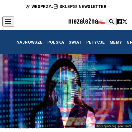
WESPRZYJ
SKLEP
NEWSLETTER
NAJNOWSZE
POLSKA
ŚWIAT
PETYCJE
MEMY
G
ThisIsEngineering - pexels.com
Cyberbezpieczeństwo