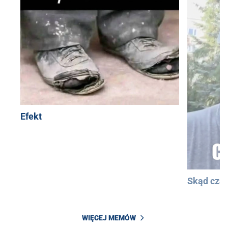
Efekt
Skąd cza
WIĘCEJ MEMÓW