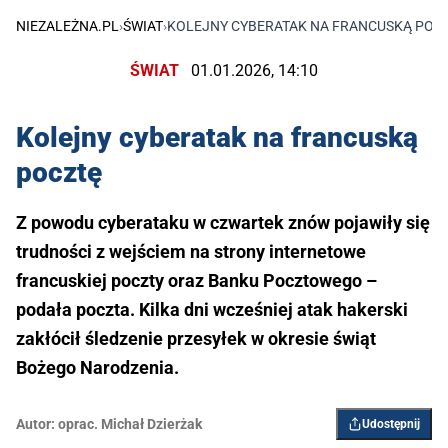
NIEZALEŻNA.PL
›
ŚWIAT
›
KOLEJNY CYBERATAK NA FRANCUSKĄ POC
ŚWIAT
01.01.2026, 14:10
Kolejny cyberatak na francuską
pocztę
Z powodu cyberataku w czwartek znów pojawiły się
trudności z wejściem na strony internetowe
francuskiej poczty oraz Banku Pocztowego –
podała poczta. Kilka dni wcześniej atak hakerski
zakłócił śledzenie przesyłek w okresie świąt
Bożego Narodzenia.
Autor:
oprac. Michał Dzierżak
Udostępnij