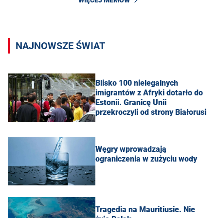
NAJNOWSZE ŚWIAT
Blisko 100 nielegalnych
imigrantów z Afryki dotarło do
Estonii. Granicę Unii
przekroczyli od strony Białorusi
Węgry wprowadzają
ograniczenia w zużyciu wody
Tragedia na Mauritiusie. Nie