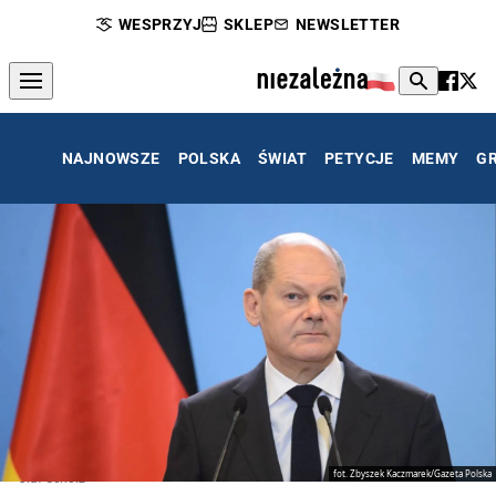
WESPRZYJ
SKLEP
NEWSLETTER
NAJNOWSZE
POLSKA
ŚWIAT
PETYCJE
MEMY
G
fot. Zbyszek Kaczmarek/Gazeta Polska
Olaf Scholz