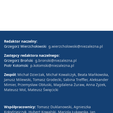
Redaktor naczelny:
Grzegorz Wierzchołowski
g.wierzcholowski@niezalezna.pl
Zastępcy redaktora naczelnego:
Grzegorz Broński
g.bronski@niezalezna.pl
Piotr Kotomski
p.kotomski@niezalezna.pl
Zespół:
Michał Dzierżak, Michał Kowalczyk, Beata Mańkowska,
Janusz Milewski, Tomasz Grodecki, Sabina Treffler, Aleksander
Mimier, Przemysław Obłuski, Magdalena Żuraw, Anna Zyzek,
Mateusz Mol, Mateusz Święcicki
Współpracownicy:
Tomasz Duklanowski, Agnieszka
Kołodziejczyk, Hubert Kowalski, Mariola Łukawska, Jan